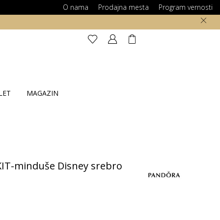
O nama
Prodajna mesta
Program vernosti
LET
MAGAZIN
T-minduše Disney srebro