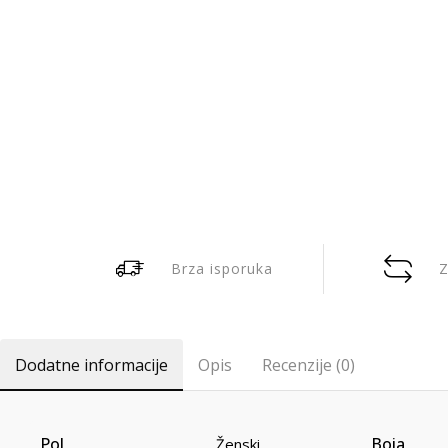
Brza isporuka
Z
Dodatne informacije
Opis
Recenzije (0)
Pol
Boja
Ženski