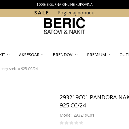
100% SIGURNA ONLINE KUPOVINA
S A L E
Pogledaj ponudu
KIT
AKSESOAR
BRENDOVI
PREMIUM
OUT
sney srebro 925 CC/24
293219C01 PANDORA NAKI
925 CC/24
Model: 293219C01