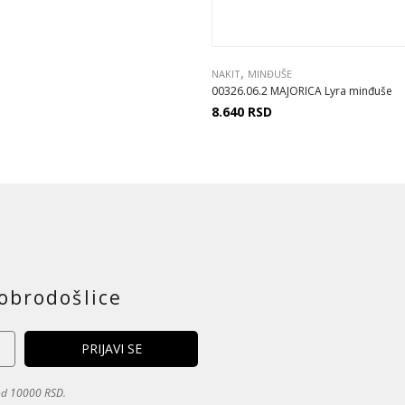
,
NAKIT
MINĐUŠE
00326.06.2 MAJORICA Lyra minđuše
8.640
RSD
obrodošlice
 od 10000 RSD.