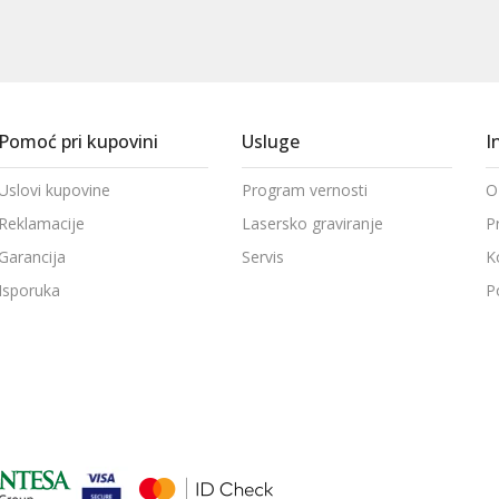
Pomoć pri kupovini
Usluge
I
Uslovi kupovine
Program vernosti
O
Reklamacije
Lasersko graviranje
P
Garancija
Servis
K
Isporuka
P