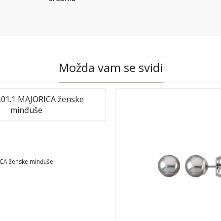
Možda vam se svidi
ICA ženske minđuše