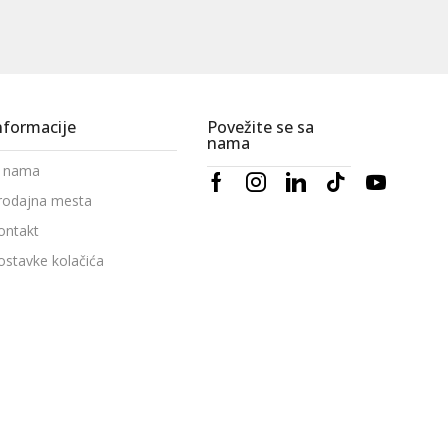
nformacije
Povežite se sa
nama
 nama
rodajna mesta
ontakt
ostavke kolačića