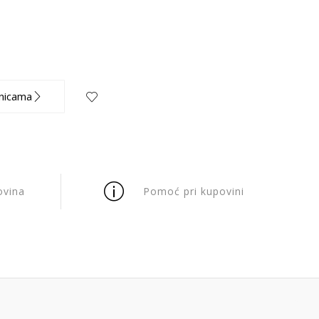
nicama
ovina
Pomoć pri kupovini