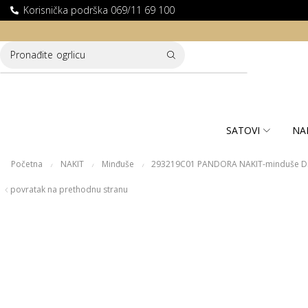
Korisnička podrška 069/11 69 100
LATNA DOSTAVA ZA KUPOVINE PREKO 10.000 RSD
Pronađite
ogrlicu
SATOVI
NA
Početna
NAKIT
Minđuše
293219C01 PANDORA NAKIT-minduše Di
/
/
/
povratak na prethodnu stranu