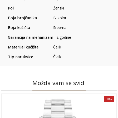
Pol
Ženski
Boja brojčanika
Bi kolor
Boja kućišta
Srebrna
Garancija na mehanizam
2 godine
Materijal kućišta
Čelik
Tip narukvice
Čelik
Možda vam se svidi
10%