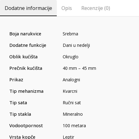
Dodatne informacije
Opis
Recenzije (0)
Boja narukvice
Srebrna
Dodatne funkcije
Dani u nedelji
Oblik kućišta
Okruglo
Prečnik kućišta
40 mm – 45 mm
Prikaz
Analogni
Tip mehanizma
Kvarcni
Tip sata
Ručni sat
Tip stakla
Mineralno
Vodootpornost
100 metara
Vrsta kopče
Leptir