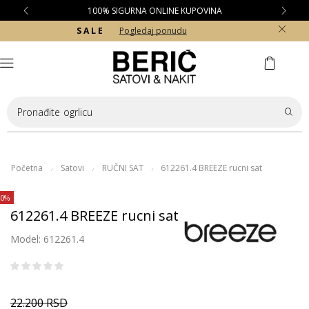
100% SIGURNA ONLINE KUPOVINA
S A L E
Pogledaj ponudu
Pronađite
ogrlicu
Početna
Satovi
RUČNI SAT
612261.4 BREEZE rucni sat
/
/
/
40%
612261.4 BREEZE rucni sat
Model: 612261.4
22.200
RSD