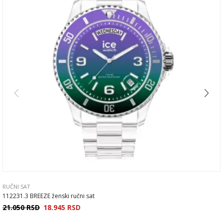
RUČNI SAT
112231.3 BREEZE ženski ručni sat
21.050
RSD
18.945
RSD