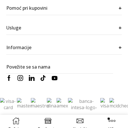
+
Pomoć pri kupovini
+
Usluge
+
Informacije
Povežite se sa nama
© 2026 Berić satovi i nakit. Sva prava zadržana.
RedWood
Izrada
Digital