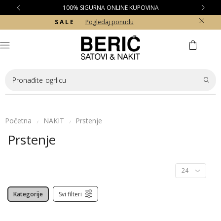
100% SIGURNA ONLINE KUPOVINA
S A L E
Pogledaj ponudu
Pronađite
ogrlicu
Početna
NAKIT
Prstenje
/
/
Prstenje
Kategorije
Svi filteri