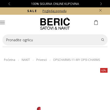
100% SIGURNA ONLINE KUPOVINA
S A L E
Pogledaj ponudu
Pronađite
ogrlicu
Početna
NAKIT
Privesci
OPSCHARMS-11-MY OPS!-CHARMS
/
/
/
60%