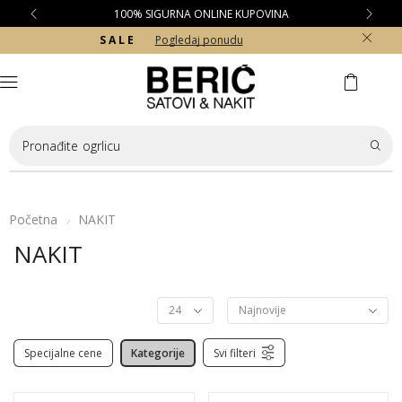
100% SIGURNA ONLINE KUPOVINA
S A L E
Pogledaj ponudu
Pronađite
ogrlicu
Početna
NAKIT
/
NAKIT
Specijalne cene
Kategorije
Svi filteri