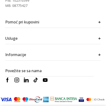
PIB: 102510399
MB: 08775427
+
Pomoć pri kupovini
+
Usluge
+
Informacije
Povežite se sa nama