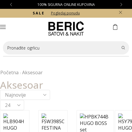
100% SIGURNA ONLINE KUPOVINA
S A L E
Pogledaj ponudu
Pronađite
ogrlicu
Početna
Aksesoar
/
Aksesoar