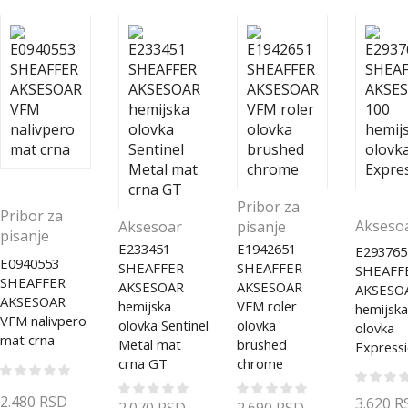
Pribor za
Pribor za
Akseso
Aksesoar
pisanje
pisanje
E233451
E1942651
E293765
E0940553
SHEAFFER
SHEAFFER
SHEAFF
SHEAFFER
AKSESOAR
AKSESOAR
AKSESO
AKSESOAR
hemijska
VFM roler
hemijska
VFM nalivpero
olovka Sentinel
olovka
olovka
mat crna
Metal mat
brushed
Express
crna GT
chrome
2.480
RSD
3.620
R
2.070
RSD
2.690
RSD