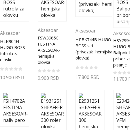
Aksesoar
Aksesoar
Aksesoar
Akseso
FSW3985C
HPBK744B HUGO
HSY799
HLB904H
FESTINA
BOSS set
HUGO B
HUGO BOSS
AKSESOAR-
(privezak+hemijska
Ballpoin
futrola za
hemijska
olovka)
pribor z
olovku
olovka
pisanje
17.800
RSD
10.900
RSD
9.900
RSD
11.700