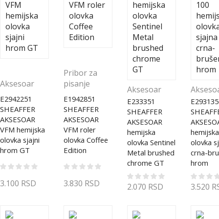
Pribor za
Aksesoar
pisanje
Aksesoar
Akseso
E2942251
E1942851
E233351
E293135
SHEAFFER
SHEAFFER
SHEAFFER
SHEAFF
AKSESOAR
AKSESOAR
AKSESOAR
AKSESO
VFM hemijska
VFM roler
hemijska
hemijska
olovka sjajni
olovka Coffee
olovka Sentinel
olovka s
hrom GT
Edition
Metal brushed
crna-bru
chrome GT
hrom
3.100
RSD
3.830
RSD
2.070
RSD
3.520
R