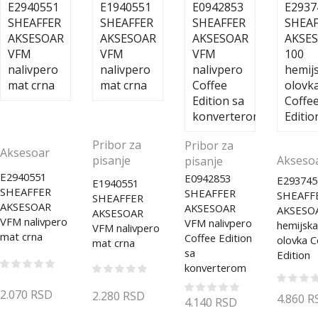
Pribor za
Pribor za
Aksesoar
pisanje
Akseso
pisanje
E2940551
E0942853
E293745
E1940551
SHEAFFER
SHEAFFER
SHEAFF
SHEAFFER
AKSESOAR
AKSESOAR
AKSESO
AKSESOAR
VFM nalivpero
VFM nalivpero
hemijska
VFM nalivpero
mat crna
Coffee Edition
olovka C
mat crna
sa
Edition
konverterom
2.070
RSD
2.280
RSD
4.860
R
4.140
RSD