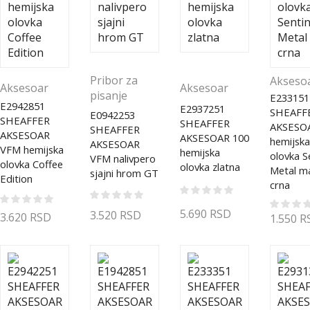
Pribor za
Akseso
Aksesoar
Aksesoar
pisanje
E233151
E2942851
E2937251
SHEAFF
E0942253
SHEAFFER
SHEAFFER
AKSESO
SHEAFFER
AKSESOAR
AKSESOAR 100
hemijska
AKSESOAR
VFM hemijska
hemijska
olovka S
VFM nalivpero
olovka Coffee
olovka zlatna
Metal m
sjajni hrom GT
Edition
crna
5.690
RSD
3.520
RSD
3.620
RSD
1.550
R