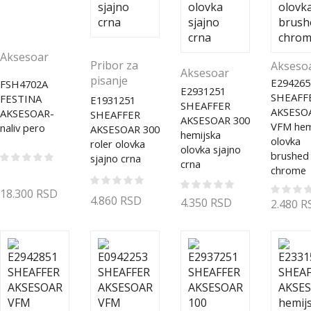
Aksesoar
Pribor za
Akseso
Aksesoar
pisanje
E294265
FSH4702A
E2931251
SHEAFF
FESTINA
E1931251
SHEAFFER
AKSESO
AKSESOAR-
SHEAFFER
AKSESOAR 300
VFM hem
naliv pero
AKSESOAR 300
hemijska
olovka
roler olovka
olovka sjajno
brushed
sjajno crna
crna
chrome
18.300
RSD
4.860
RSD
4.350
RSD
2.480
R