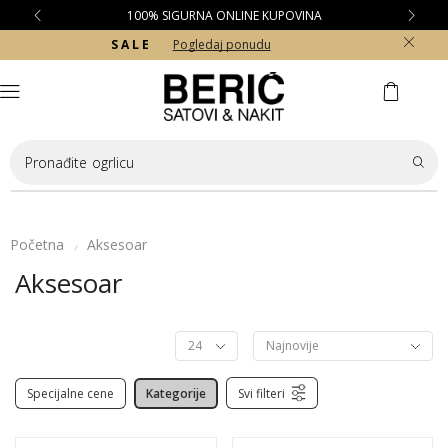
100% SIGURNA ONLINE KUPOVINA
S A L E
Pogledaj ponudu
Pronađite
ogrlicu
Početna
Aksesoar
/
Aksesoar
Specijalne cene
Kategorije
Svi filteri