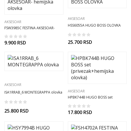
AKSESOAR
AKSESOAR
HSS6055A HUGO BOSS OLOVKA
FSW3985C FESTINA AKSESOAR-
hemijska olovka
25.700
RSD
9.900
RSD
AKSESOAR
AKSESOAR
ISA1RRAB_6 MONTEGRAPPA olovka
HPBK744B HUGO BOSS set
(privezak+hemijska olovka)
25.800
RSD
17.800
RSD