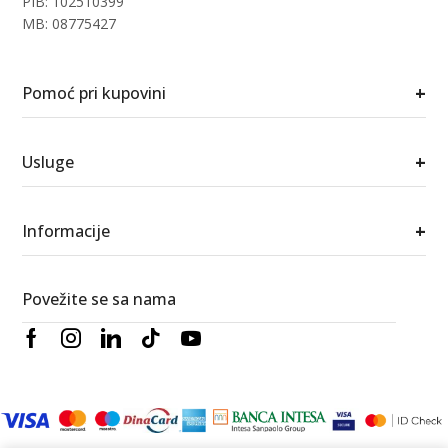
PIB: 102510399
MB: 08775427
+
Pomoć pri kupovini
+
Usluge
+
Informacije
Povežite se sa nama