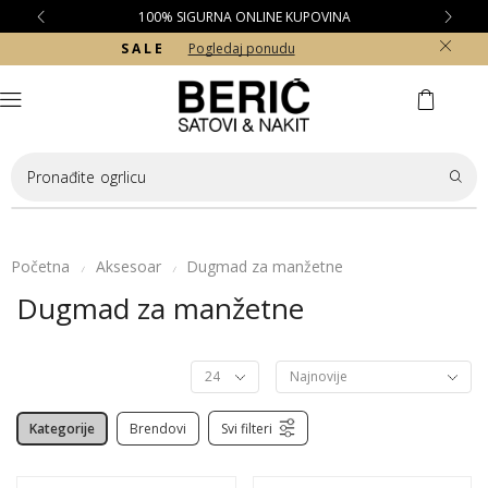
100% SIGURNA ONLINE KUPOVINA
S A L E
Pogledaj ponudu
Pronađite
ogrlicu
Početna
Aksesoar
Dugmad za manžetne
/
/
Dugmad za manžetne
Kategorije
Brendovi
Svi filteri