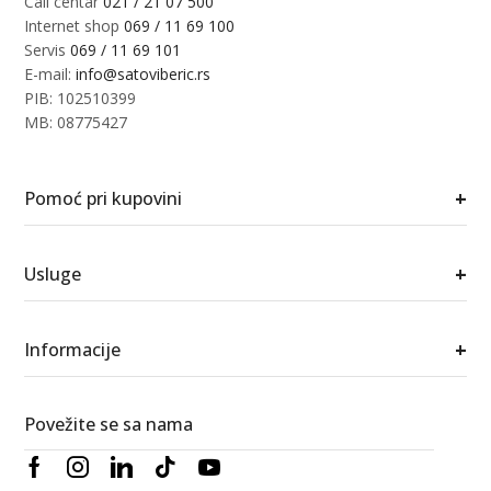
Call centar
021 / 21 07 500
Internet shop
069 / 11 69 100
Servis
069 / 11 69 101
E-mail:
info@satoviberic.rs
PIB: 102510399
MB: 08775427
+
Pomoć pri kupovini
+
Usluge
+
Informacije
Povežite se sa nama