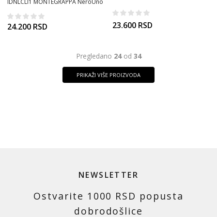
IDNLCLI1 MONTEGRAPPA NeroUno
manžetne
Linea Style and Stealth manžetne
23.600
RSD
24.200
RSD
Pregledano
24
od
34
PRIKAŽI VIŠE PROIZVODA
NEWSLETTER
Ostvarite 1000 RSD popusta
dobrodošlice