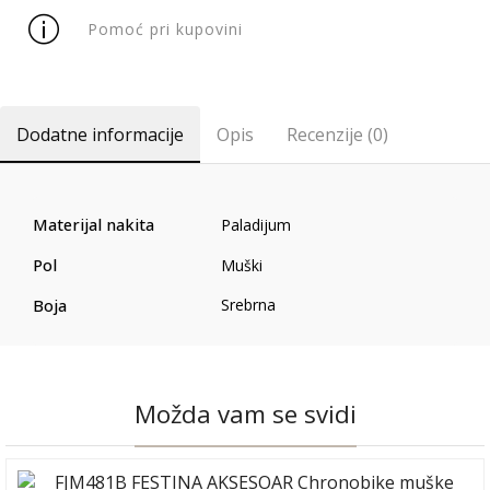
Pomoć pri kupovini
Dodatne informacije
Opis
Recenzije (0)
Materijal nakita
Paladijum
Pol
Muški
Boja
Srebrna
Možda vam se svidi