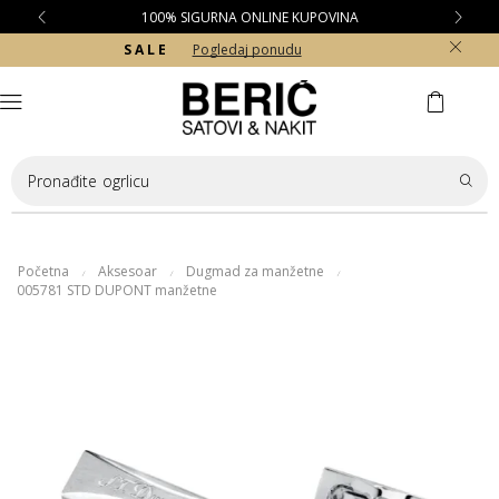
100% SIGURNA ONLINE KUPOVINA
S A L E
Pogledaj ponudu
Pronađite
ogrlicu
Početna
Aksesoar
Dugmad za manžetne
/
/
/
005781 STD DUPONT manžetne