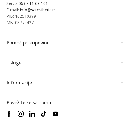
Servis
069 / 11 69 101
E-mail:
info@satoviberic.rs
PIB: 102510399
MB: 08775427
+
Pomoć pri kupovini
+
Usluge
+
Informacije
Povežite se sa nama