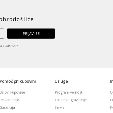
obrodošlice
 od 10000 RSD.
Pomoć pri kupovini
Usluge
I
Uslovi kupovine
Program vernosti
O
Reklamacije
Lasersko graviranje
P
Garancija
Servis
K