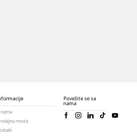
nformacije
Povežite se sa
nama
 nama
rodajna mesta
ontakt