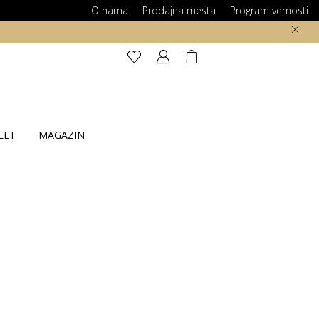
O nama
Prodajna mesta
Program vernosti
LET
MAGAZIN