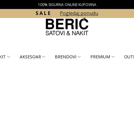
100% SIGURNA ONLINE KUPOVINA
S A L E
Pogledaj ponudu
KIT
AKSESOAR
BRENDOVI
PREMIUM
OUT