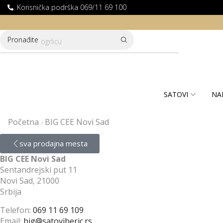
Korisnička podrška 069/11 69 100
LATNA DOSTAVA ZA KUPOVINE PREKO 10.000 RSD
Pronađite
ogrlicu
SATOVI
NA
Početna
BIG CEE Novi Sad
/
sva prodajna mesta
BIG CEE Novi Sad
Sentandrejski put 11
Novi Sad,
21000
Srbija
Telefon:
069 11 69 109
Email:
big@satoviberic.rs