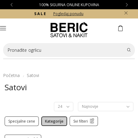
100% SIGURNA ONLINE KUPOVINA
S A L E
Pogledaj ponudu
Pronađite
ogrlicu
Početna
Satovi
/
Satovi
Specijalne cene
Kategorije
Svi filteri