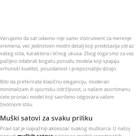
Verujemo da sat odavno nije samo instrument za merenje
vremena, već jedinstven modni detalj koji predstavlja odraz
vašeg stila, karaktera i ličnog ukusa. Zbog toga smo za vas
pažljivo odabrali bogatu ponudu modela koji spajaju
vrhunski kvalitet, pouzdanost i prepoznatljiv dizajn.
Bilo da preferirate klasičnu eleganciju, moderan
minimalizam ili sportsku izdržljivost, u našem asortimanu
ćete pronaći model koji savršeno odgovara vašem
životnom stilu.
Muški satovi za svaku priliku
Pravi sat je najvažniji aksesoar svakog muškarca. U našoj
ponudi
muških satova
nalaze se modeli renomiranih