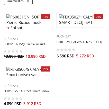
Smartwatch
15%
20%
RUČNI SAT
RUČNI SAT
FEK8502/1 CALYPSO SMART DECIJI
P60031.5N15QF Pierre Ricaud
SAT
muški ručni sat
6.590
RSD
5.272
RSD
12.990
RSD
10.990
RSD
20%
RUČNI SAT
FEK8500/5 CALYPSO Smart unisex
sat
4.890
RSD
3.912
RSD