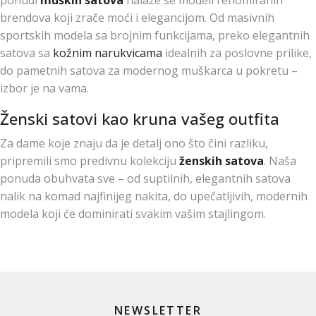
brendova koji zrače moći i elegancijom. Od masivnih
sportskih modela sa brojnim funkcijama, preko elegantnih
satova sa
kožnim narukvicama
idealnih za poslovne prilike,
do pametnih satova za modernog muškarca u pokretu –
izbor je na vama.
Ženski satovi kao kruna vašeg outfita
Za dame koje znaju da je detalj ono što čini razliku,
pripremili smo predivnu kolekciju
ženskih satova
. Naša
ponuda obuhvata sve – od suptilnih, elegantnih satova
nalik na komad najfinijeg nakita, do upečatljivih, modernih
modela koji će dominirati svakim vašim stajlingom.
NEWSLETTER