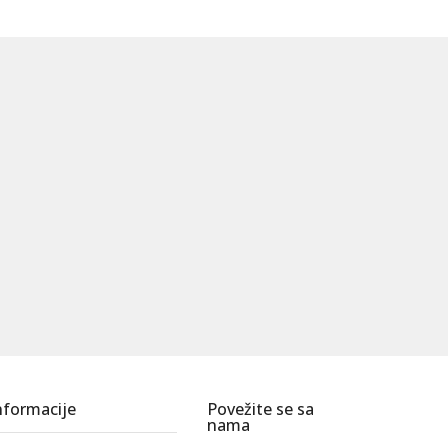
nformacije
Povežite se sa
nama