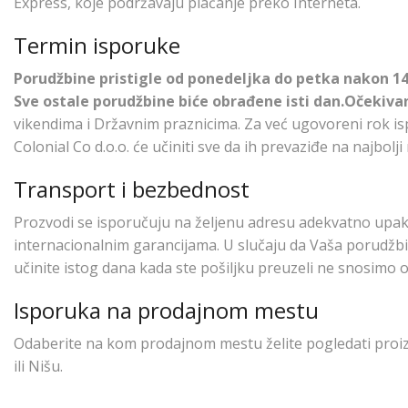
Express, koje podržavaju plaćanje preko Interneta.
Termin isporuke
Porudžbine pristigle od ponedeljka do petka nakon 14:
Sve ostale porudžbine biće obrađene isti dan.Očekivan
vikendima i Državnim praznicima. Za već ugovoreni rok i
Colonial Co d.o.o. će učiniti sve da ih prevaziđe na najbolj
Transport i bezbednost
Prozvodi se isporučuju na željenu adresu adekvatno upakov
internacionalnim garancijama. U slučaju da Vaša porudžbin
učinite istog dana kada ste pošiljku preuzeli ne snosimo 
Isporuka na prodajnom mestu
Odaberite na kom prodajnom mestu želite pogledati proi
ili Nišu.