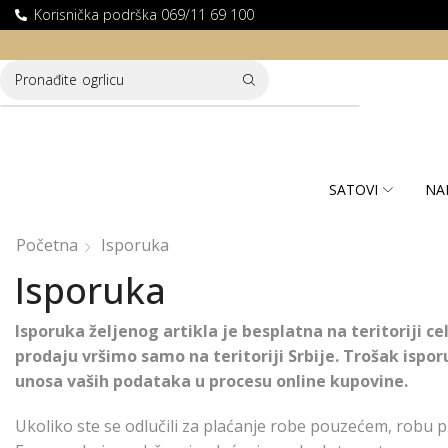
Korisnička podrška 069/11 69 100
LATNA DOSTAVA ZA KUPOVINE PREKO 10.000 RSD
Pronađite
ogrlicu
SATOVI
NA
Početna
Isporuka
Isporuka
Isporuka željenog artikla je besplatna na teritoriji ce
prodaju vršimo samo na teritoriji Srbije. Trošak ispor
unosa vaših podataka u procesu online kupovine.
Ukoliko ste se odlučili za plaćanje robe pouzećem, robu p