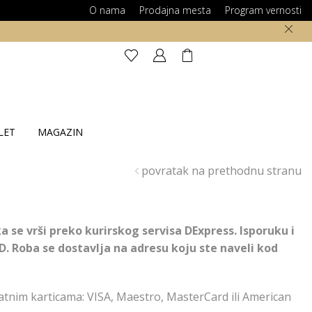
O nama
Prodajna mesta
Program vernosti
LET
MAGAZIN
povratak na prethodnu stranu
a se vrši preko kurirskog servisa DExpress. Isporuku i
D. Roba se dostavlja na adresu koju ste naveli kod
latnim karticama: VISA, Maestro, MasterCard ili American