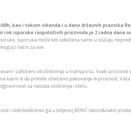
00h, kao i tokom vikenda i u dane državnih praznika Rep
i rok isporuke raspoloživih proizvoda je 2 radna dana 
sporuke, isporuka može biti odložena samo u slučaju nepred
i mogući način za sve.
ani i zaštićeni od oštećenja u transportu. Svaki proizvod s
a kasni ili da primite oštećeno pakovanje ili proizvod, Vaša
odgovornost za nastala oštećenja i štetu.
zvod i obezbedićemo ga u željenoj BERIĆ satovi&nakit prod