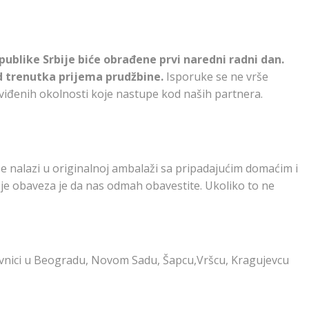
ublike Srbije biće obrađene prvi naredni radni dan.
od trenutka prijema prudžbine.
Isporuke se ne vrše
viđenih okolnosti koje nastupe kod naših partnera.
e nalazi u originalnoj ambalaži sa pripadajućim domaćim i
 je obaveza je da nas odmah obavestite. Ukoliko to ne
avnici u Beogradu, Novom Sadu, Šapcu,Vršcu, Kragujevcu