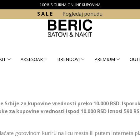
100% SIGURNA ONLINE KUPOVINA
S A L E
Pogledaj ponudu
KIT
AKSESOAR
BRENDOVI
PREMIUM
OUT
le Srbije za kupovine vrednosti preko 10.000 RSD. Isporuk
uke za kupovine vrednosti ispod 10.000 RSD iznosi 590 RS
laćate gotovinom kuriru na licu mesta ili putem Interneta p