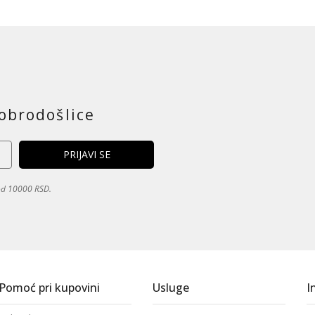
obrodošlice
 od 10000 RSD.
Pomoć pri kupovini
Usluge
I