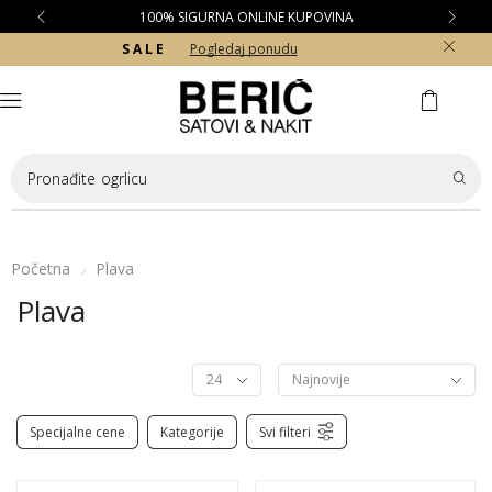
100% SIGURNA ONLINE KUPOVINA
S A L E
Pogledaj ponudu
Pronađite
ogrlicu
Početna
Plava
/
Plava
Specijalne cene
Kategorije
Svi filteri