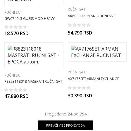
RUČNI SAT
RUČNI SAT
AR60090 ARMANI RUCNI SAT
GW0740L3 GUESS MOD HEAVY
METAL RUČNI SAT
54.790
RSD
18.570
RSD
RUČNI SAT
RUČNI SAT
AX7176SET ARMANI EXCHANGE
R8823118018 MASERATI RUČNI SAT
RUCNI SAT
– EPOCA autom.
30.390
RSD
47.880
RSD
Pregledano
24
od
794
PRIKAŽI VIŠE PROIZVODA