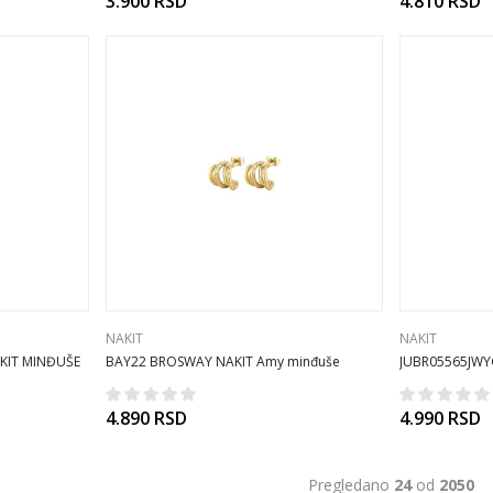
3.900
RSD
4.810
RSD
NAKIT
NAKIT
KIT MINĐUŠE
BAY22 BROSWAY NAKIT Amy minđuše
JUBR05565JWY
4.890
RSD
4.990
RSD
Pregledano
24
od
2050