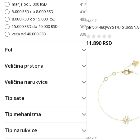
manja od 5.000 RSD
417
5.000 RSD do 8.000 RSD
430
8.000 RSD do 15.000 RSD
483
NAKIT
15.000 RSD do 40.000 RSD
382
JSBN04460JWYGT/U GUESS NA
ogrlica
veća od 40.000 RSD
338
11.890
RSD
Pol
Ženski
1975
Veličina prstena
Muški
10
Unisex
29
54 mm
63
Veličina narukvice
Dečiji
1
56 mm
53
Bebe
3
52 mm
31
S
10
Tip sata
53 mm
11
M
3
58 mm
10
L
3
Ručni sat
41
55 mm
4
Tip mehanizma
57 mm
3
Kvarcni
41
više
(
2
)
Tip narukvice
Kvarc
1
NAKIT