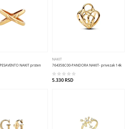
NAKIT
PESAVENTO NAKIT prsten
764358C00-PANDORA NAKIT- privezak 14k
pozl CA/26
5.330
RSD