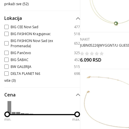
prikaži sve
(
52
)
Lokacija
BIG CEE Novi Sad
477
BIG FASHION Kragujevac
518
NAKIT
BIG FASHION Novi Sad (ex
652
JUBN05226JWYGGNT/U GUESS
Promenada)
OGRLICA
BIG Pančevo
325
6.090
RSD
BIG ŠABAC
452
BW GALERIJA
515
DELTA PLANET Niš
698
više
(
3
)
Cena
min.
max.