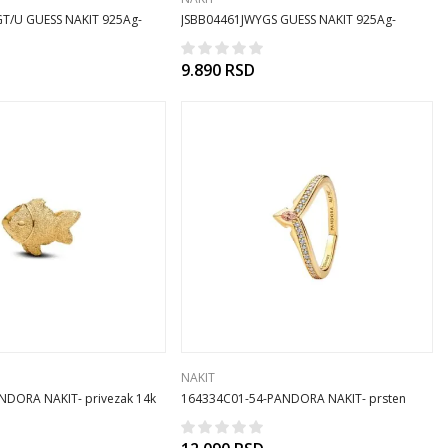
T/U GUESS NAKIT 925Ag-
JSBB04461JWYGS GUESS NAKIT 925Ag-
narukvica
9.890
RSD
NAKIT
DORA NAKIT- privezak 14k
164334C01-54-PANDORA NAKIT- prsten
Disney 14k pozl CA/26