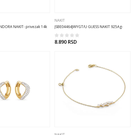
NAKIT
DORA NAKIT- privezak 14k
JSBE04464JWYGT/U GUESS NAKIT 925Ag-
minđuše
8.890
RSD
NAKIT