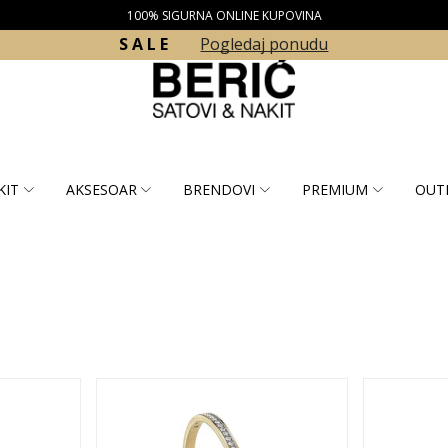
100% SIGURNA ONLINE KUPOVINA
S A L E
Pogledaj ponudu
KIT
AKSESOAR
BRENDOVI
PREMIUM
OUT