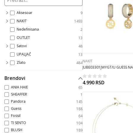
Aksesoar
9
NAKIT
1493
Nedefinisana
2
OUTLET
13
Satovi
48
UPALJAČ
13
NAKIT
Zlato
484
JUBE03301JWYGT/U GUESS NA
Brendovi
4.990
RSD
ANIA HAIE
65
SHEAFFER
1
Pandora
145
Guess
188
Fossil
64
TI SENTO
104
BLUSH
189