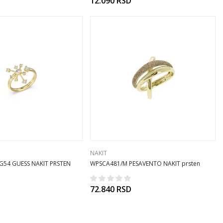
12.090
RSD
NAKIT
G54 GUESS NAKIT PRSTEN
WPSCA481/M PESAVENTO NAKIT prsten
925Ag
72.840
RSD