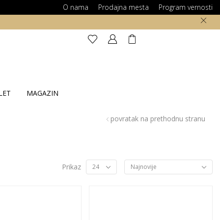
O nama
Prodajna mesta
Program vernosti
LET
MAGAZIN
povratak na prethodnu stranu
Prikaz