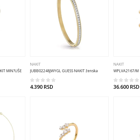
NAKIT
NAKIT
KIT MIN?UŠE
JUBB02248JWYGL GUESS NAKIT ženska
WPLVA2167/M 
narukvica
925Ag
4.390
RSD
36.600
RSD