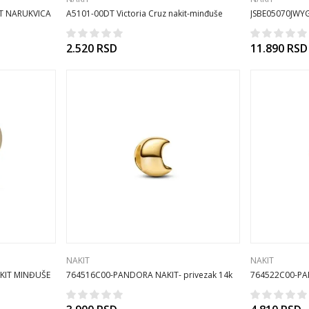
T NARUKVICA
A5101-00DT Victoria Cruz nakit-minđuše
JSBE05070JWYG
925Ag
minđuše
2.520
RSD
11.890
RSD
NAKIT
NAKIT
KIT MINĐUŠE
764516C00-PANDORA NAKIT- privezak 14k
764522C00-PAN
pozl CA/26
pozl CA/26