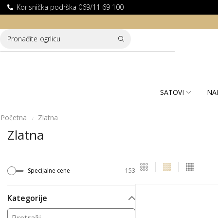
Korisnička podrška 069/11 69 100
LATNA DOSTAVA ZA KUPOVINE PREKO 10.000 RSD
Pronađite
ogrlicu
SATOVI
NA
Početna
Zlatna
/
Zlatna
Specijalne cene
153
Kategorije