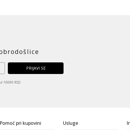
obrodošlice
 od 10000 RSD.
Pomoć pri kupovini
Usluge
I