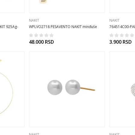
NAKIT
NAKIT
KIT 925Ag-
WPLVO2718 PESAVENTO NAKIT minđuše
764514C00-PAN
925Ag
pozl CA/26
48.000
RSD
3.900
RSD
NAKIT
NAKIT