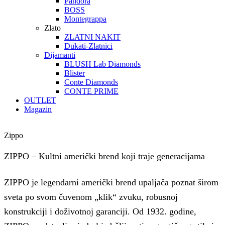
Pandora
BOSS
Montegrappa
Zlato
ZLATNI NAKIT
Dukati-Zlatnici
Dijamanti
BLUSH Lab Diamonds
Blister
Conte Diamonds
CONTE PRIME
OUTLET
Magazin
Zippo
ZIPPO – Kultni američki brend koji traje generacijama
ZIPPO je legendarni američki brend upaljača poznat širom
sveta po svom čuvenom „klik“ zvuku, robusnoj
konstrukciji i doživotnoj garanciji. Od 1932. godine,