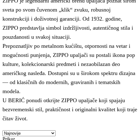
ZIPPO je legendarni američki brend upaljača poznat širom
sveta po svom čuvenom „klik“ zvuku, robusnoj
konstrukciji i doživotnoj garanciji. Od 1932. godine,
ZIPPO predstavlja simbol izdržljivosti, autentičnog stila i
pouzdanosti u svakoj situaciji.
Prepoznatljiv po metalnom kućištu, otpornosti na vetar i
mogućnosti punjenja, ZIPPO upaljači su postali ikona pop
kulture, kolekcionarski predmeti i nezaobilazan deo
američkog nasleđa. Dostupni su u širokom spektru dizajna
— od klasičnih do modernih, graviranih i tematskih
modela.
U BERIĆ ponudi otkrijte ZIPPO upaljače koji spajaju
bezvremenski stil, praktičnost i originalni kvalitet koji traje
čitav život.
Prikaz