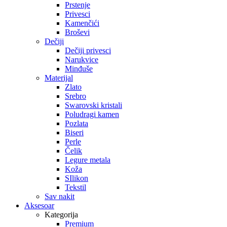
Prstenje
Privesci
Kamenčići
Broševi
Dečiji
Dečiji privesci
Narukvice
Minđuše
Materijal
Zlato
Srebro
Swarovski kristali
Poludragi kamen
Pozlata
Biseri
Perle
Čelik
Legure metala
Koža
SIlikon
Tekstil
Sav nakit
Aksesoar
Kategorija
Premium