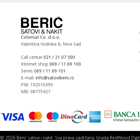
Colonial Co. d.o.o.
Valentina Vodnika 8, Novi Sad
Call centar
021 / 21 07 500
Internet shop
069 / 11 69 100
Servis
069 / 11 69 101
E-mail:
info@satoviberic.rs
PIB: 102510399
MB: 08775427
© 2026 Berić satovi i nakit. Sva prava zadržana. Izrada
RedWood Digit