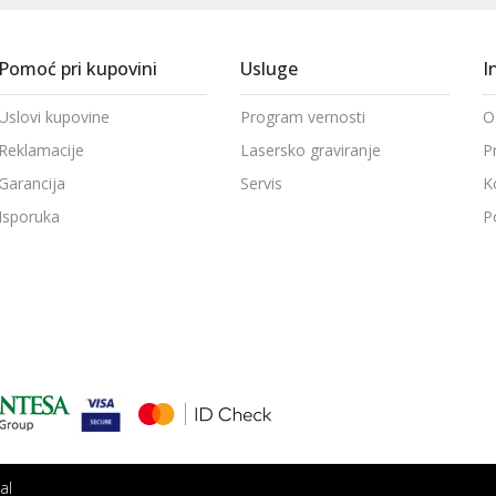
Pomoć pri kupovini
Usluge
I
Uslovi kupovine
Program vernosti
O
Reklamacije
Lasersko graviranje
P
Garancija
Servis
K
Isporuka
P
al