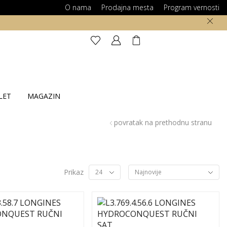
O nama
Prodajna mesta
Program vernosti
LET
MAGAZIN
povratak na prethodnu stranu
Prikaz