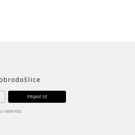
obrodošlice
 od 10000 RSD.