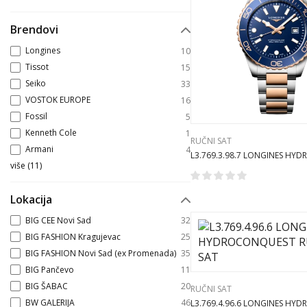
Brendovi
Longines
10
Tissot
15
Seiko
33
VOSTOK EUROPE
16
Fossil
5
Kenneth Cole
1
RUČNI SAT
Armani
4
L3.769.3.98.7 LONGINES HY
više
(
11
)
RUČNI SAT
Lokacija
BIG CEE Novi Sad
32
BIG FASHION Kragujevac
25
BIG FASHION Novi Sad (ex Promenada)
35
BIG Pančevo
11
BIG ŠABAC
20
RUČNI SAT
BW GALERIJA
46
L3.769.4.96.6 LONGINES HY