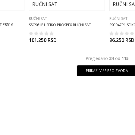
RUČNI SAT
RUČNI SAT
AT PR516
SSC961P1 SEIKO PROSPEX RUČNI SAT
SSC947P1 SEIK
101.250
RSD
96.250
RSD
Pregledano
24
od
115
PRIKAŽI VIŠE PROIZVODA