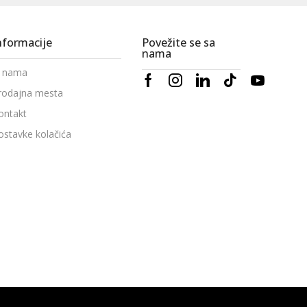
nformacije
Povežite se sa
nama
 nama
rodajna mesta
ontakt
ostavke kolačića