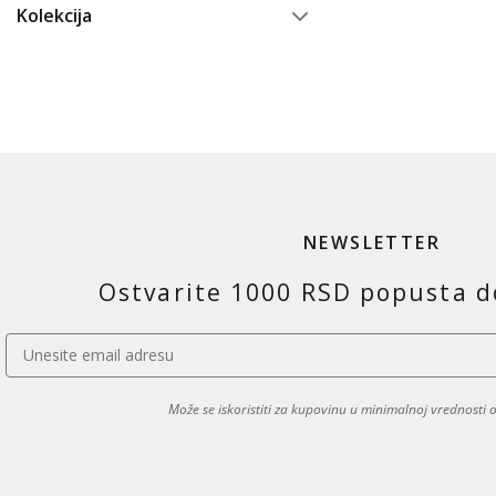
više
(
4
)
Kolekcija
Elegantni
7
Hronograf
28
Black Friday
2
Limitirana izdanja
3
Modni
1
Ronilački
38
Sportski
56
NEWSLETTER
Ostvarite 1000 RSD popusta d
Može se iskoristiti za kupovinu u minimalnoj vrednosti