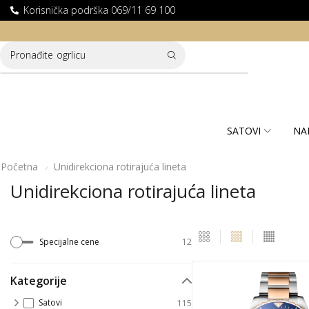
Korisnička podrška 069/11 69 100
LATNA DOSTAVA ZA KUPOVINE PREKO 10.000 RSD
Pronađite
ogrlicu
SATOVI
NA
Početna
Unidirekciona rotirajuća lineta
/
Unidirekciona rotirajuća lineta
Specijalne cene
12
Kategorije
Satovi
115