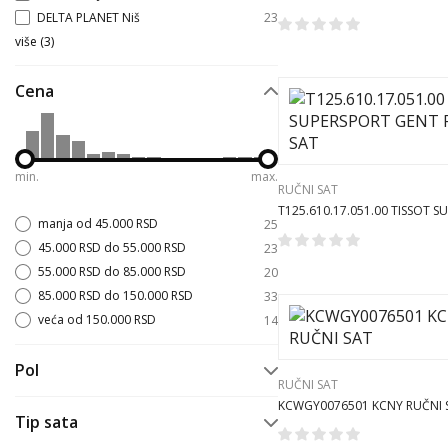
RUČNI SAT
DELTA PLANET Niš
23
više
(
3
)
Cena
min.
max.
RUČNI SAT
T125.610.17.051.00 TISSOT 
manja od 45.000 RSD
25
GENT RUCNI SAT
45.000 RSD do 55.000 RSD
23
55.000 RSD do 85.000 RSD
20
85.000 RSD do 150.000 RSD
33
veća od 150.000 RSD
14
Pol
RUČNI SAT
Ženski
11
KCWGY0076501 KCNY RUČNI 
Tip sata
Muški
100