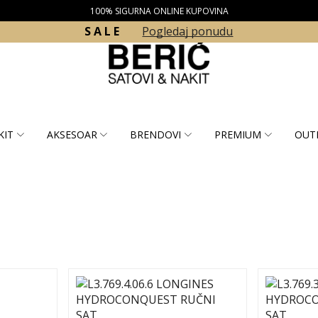
100% SIGURNA ONLINE KUPOVINA
S A L E
Pogledaj ponudu
KIT
AKSESOAR
BRENDOVI
PREMIUM
OUT