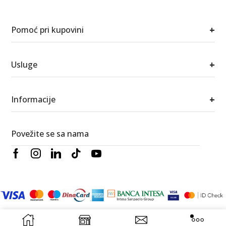
+
Pomoć pri kupovini
+
Usluge
+
Informacije
Povežite se sa nama
© 2026 Berić satovi i nakit. Sva prava zadržana.
RedWood