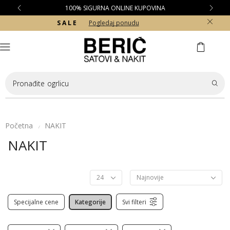
100% SIGURNA ONLINE KUPOVINA
S A L E
Pogledaj ponudu
Pronađite
ogrlicu
Početna
NAKIT
/
NAKIT
Specijalne cene
Kategorije
Svi filteri