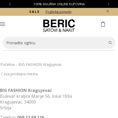
100% SIGURNA ONLINE KUPOVINA
S A L E
Pogledaj ponudu
Pronađite
ogrlicu
Početna
BIG FASHION Kragujevac
/
sva prodajna mesta
BIG FASHION Kragujevac
Bulevar kraljice Marije 56, lokal 169a
Kragujevac,
34000
Ова
Srbija
страница
не
Telefon:
069 11 69 116