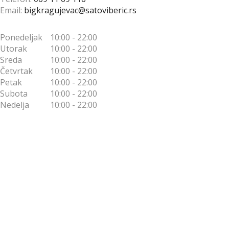
може
Email:
bigkragujevac@satoviberic.rs
исправно
да
Ponedeljak
10:00 - 22:00
учита
Utorak
10:00 - 22:00
Google
мапе.
Sreda
10:00 - 22:00
Četvrtak
10:00 - 22:00
Petak
10:00 - 22:00
Да ли
У
сте
Subota
10:00 - 22:00
реду
власник
Nedelja
10:00 - 22:00
овог
веб-
сајта?