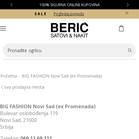
100% SIGURNA ONLINE KUPOVINA
S A L E
Pogledaj ponudu
Pronađite
ogrlicu
Početna
BIG FASHION Novi Sad (ex Promenada)
/
sva prodajna mesta
BIG FASHION Novi Sad (ex Promenada)
Bulevar oslobođenja 119
Novi Sad,
21000
Srbija
Telefon:
069 11 69 111