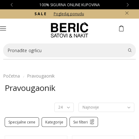
100% SIGURNA ONLINE KUPOVINA
S A L E
Pogledaj ponudu
Pronađite
ogrlicu
Početna
Pravougaonik
/
Pravougaonik
Specijalne cene
Kategorije
Svi filteri