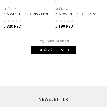
RUČNI SAT
RUČNI SAT
A158WEA-1EF CASIO unisex ručni
A168WA-1YES CASIO RUCNI SAT
sat
5.320
RSD
5.190
RSD
Pregledano
24
od
193
PRIKAŽI VIŠE PROIZVODA
NEWSLETTER