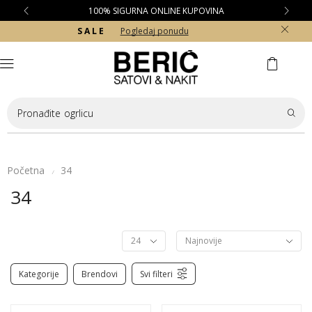
100% SIGURNA ONLINE KUPOVINA
S A L E
Pogledaj ponudu
Pronađite
ogrlicu
Početna
34
/
34
Kategorije
Brendovi
Svi filteri