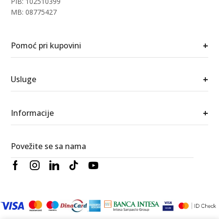
PIB: 102510399
MB: 08775427
+
Pomoć pri kupovini
+
Usluge
+
Informacije
Povežite se sa nama