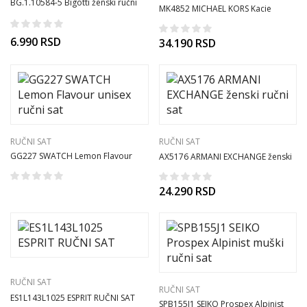
BG.1.10584-5 Bigotti ženski ručni
MK4852 MICHAEL KORS Kacie
sat
ženski ručni sat
6.990
RSD
34.190
RSD
RUČNI SAT
RUČNI SAT
GG227 SWATCH Lemon Flavour
AX5176 ARMANI EXCHANGE ženski
unisex ručni sat
ručni sat
24.290
RSD
RUČNI SAT
RUČNI SAT
ES1L143L1025 ESPRIT RUČNI SAT
SPB155J1 SEIKO Prospex Alpinist