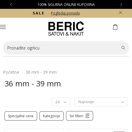
100% SIGURNA ONLINE KUPOVINA
S A L E
Pogledaj ponudu
Pronađite
ogrlicu
Početna
36 mm - 39 mm
/
36 mm - 39 mm
Specijalne cene
Kategorije
Svi filteri