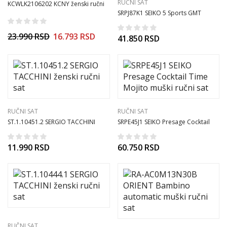
RUČNI SAT
KCWLK2106202 KCNY ženski ručni
SRPJ87K1 SEIKO 5 Sports GMT
sat
Champagne Flieger muški ručni sat
23.990
RSD
16.793
RSD
41.850
RSD
RUČNI SAT
RUČNI SAT
ST.1.10451.2 SERGIO TACCHINI
SRPE45J1 SEIKO Presage Cocktail
ženski ručni sat
Time Mojito muški ručni sat
11.990
RSD
60.750
RSD
RUČNI SAT