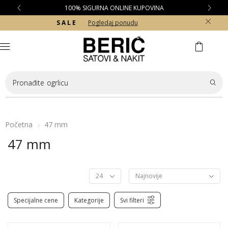
100% SIGURNA ONLINE KUPOVINA
S A L E
Pogledaj ponudu
Pronađite
ogrlicu
Početna
47 mm
/
47 mm
Specijalne cene
Kategorije
Svi filteri