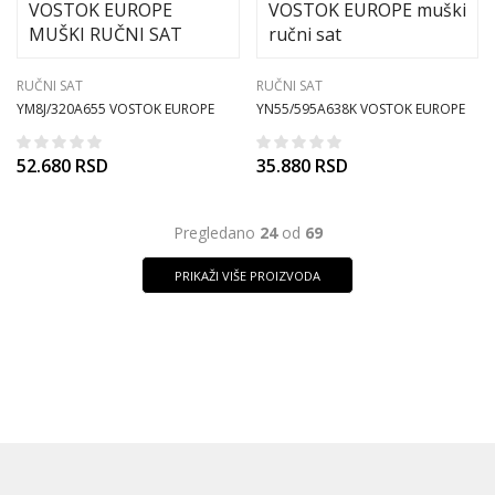
RUČNI SAT
RUČNI SAT
YM8J/320A655 VOSTOK EUROPE
YN55/595A638K VOSTOK EUROPE
MUŠKI RUČNI SAT
muški ručni sat
52.680
RSD
35.880
RSD
Pregledano
24
od
69
PRIKAŽI VIŠE PROIZVODA