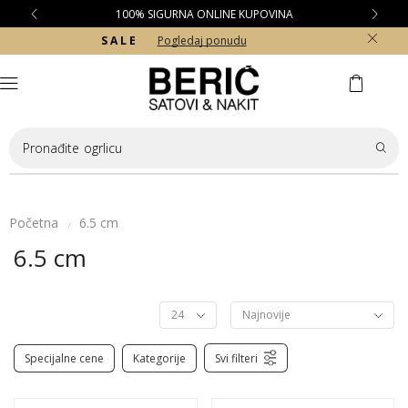
100% SIGURNA ONLINE KUPOVINA
S A L E
Pogledaj ponudu
Pronađite
ogrlicu
Početna
6.5 cm
/
6.5 cm
Specijalne cene
Kategorije
Svi filteri