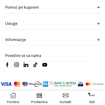
+
Pomoć pri kupovini
+
Usluge
+
Informacije
Povežite se sa nama
© 2026 Berić satovi i nakit. Sva prava zadržana.
RedWood
Izrada
Digital
Početna
Prodavnica
Kontakt
Više