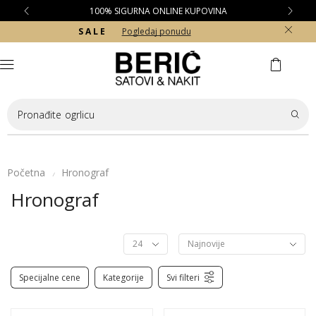
100% SIGURNA ONLINE KUPOVINA
S A L E
Pogledaj ponudu
Pronađite
ogrlicu
Početna
Hronograf
/
Hronograf
Specijalne cene
Kategorije
Svi filteri