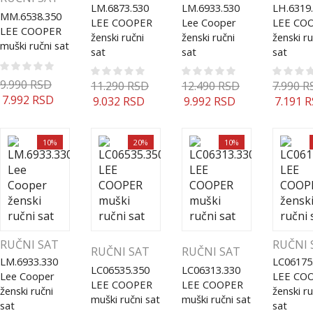
LM.6873.530
LM.6933.530
LH.6319
MM.6538.350
LEE COOPER
Lee Cooper
LEE CO
LEE COOPER
ženski ručni
ženski ručni
ženski ru
muški ručni sat
sat
sat
sat
9.990
RSD
11.290
RSD
12.490
RSD
7.990
R
7.992
RSD
9.032
RSD
9.992
RSD
7.191
R
10%
20%
10%
RUČNI SAT
RUČNI 
RUČNI SAT
RUČNI SAT
LM.6933.330
LC06175
LC06535.350
LC06313.330
Lee Cooper
LEE CO
LEE COOPER
LEE COOPER
ženski ručni
ženski ru
muški ručni sat
muški ručni sat
sat
sat