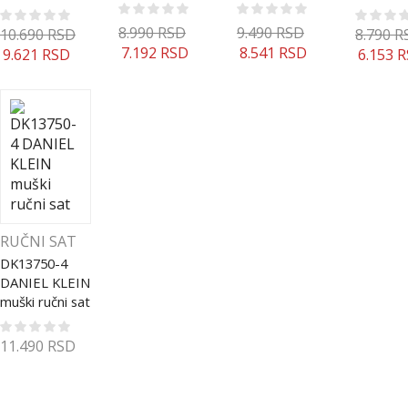
8.990
RSD
9.490
RSD
10.690
RSD
8.790
R
7.192
RSD
8.541
RSD
9.621
RSD
6.153
R
RUČNI SAT
DK13750-4
DANIEL KLEIN
muški ručni sat
11.490
RSD