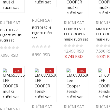
RUČNI SAT
RUČNI SAT
RUČNI SAT
RUČNI 
BGT0167-4
LC06183.530
MM.6315
BGT0112-1
Bigotti ručni
LEE COOPER
LEE CO
Bigotti muški
sat
muški ručni sat
muški ru
ručni sat
12.490
RSD
7.590
R
6.990
RSD
7.990
RSD
8.743
RSD
6.831
R
20%
20%
20%
RUČNI SAT
RUČNI SAT
RUČNI 
RUČNI SAT