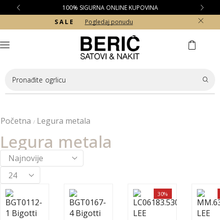
100% SIGURNA ONLINE KUPOVINA
S A L E
Pogledaj ponudu
Pronađite
ogrlicu
Početna
Legura metala
/
Legura metala
30%