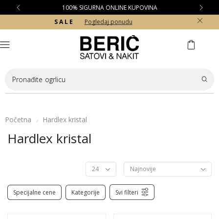
100% SIGURNA ONLINE KUPOVINA
S A L E
Pogledaj ponudu
Pronađite
ogrlicu
Početna
Hardlex kristal
/
Hardlex kristal
Specijalne cene
Kategorije
Svi filteri