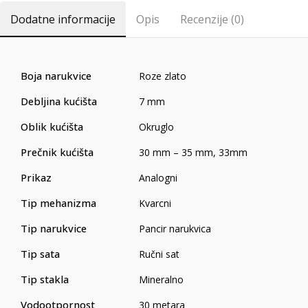
Dodatne informacije
Opis
Recenzije (0)
Boja narukvice
Roze zlato
Debljina kućišta
7 mm
Oblik kućišta
Okruglo
Prečnik kućišta
30 mm – 35 mm
,
33mm
Prikaz
Analogni
Tip mehanizma
Kvarcni
Tip narukvice
Pancir narukvica
Tip sata
Ručni sat
Tip stakla
Mineralno
Vodootpornost
30 metara