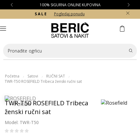
100% SIGURNA ONLINE KUPOVINA
S A L E
Pogledaj ponudu
Pronađite
ogrlicu
Početna
Satovi
RUČNI SAT
/
/
/
TWR-T50 ROSEFIELD Tribeca ženski ručni sat
TWR-T50 ROSEFIELD Tribeca
ženski ručni sat
Model: TWR-T50