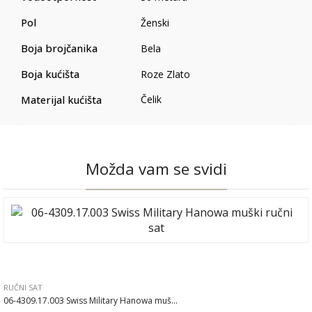
Pol
Ženski
Boja brojčanika
Bela
Boja kućišta
Roze Zlato
Materijal kućišta
Čelik
Možda vam se svidi
RUČNI SAT
06-4309.17.003 Swiss Military Hanowa muš...