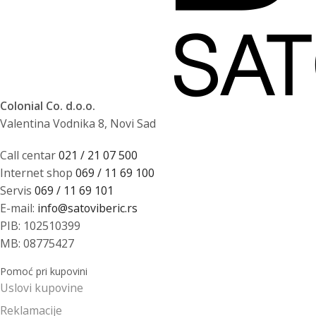
Colonial Co. d.o.o.
Valentina Vodnika 8, Novi Sad
Call centar
021 / 21 07 500
Internet shop
069 / 11 69 100
Servis
069 / 11 69 101
E-mail:
info@satoviberic.rs
PIB: 102510399
MB: 08775427
Pomoć pri kupovini
Uslovi kupovine
Reklamacije