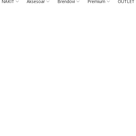
NAKIT
Aksesoar
Brendovi
Premium
OUTLET