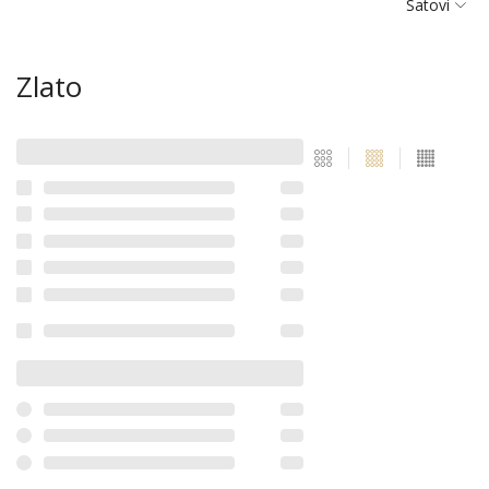
Satovi
Zlato