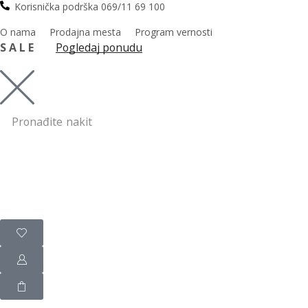
Korisnička podrška 069/11 69 100
O nama
Prodajna mesta
Program vernosti
S A L E
Pogledaj ponudu
Pronađite
nakit