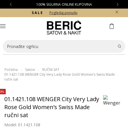
100% SIGURNA ONLINE KUPOVINA
S A L E
Pogledaj ponudu
Pronađite
ogrlicu
Početna
Satovi
RUČNI SAT
/
/
/
01.1421.108 WENGER City Very Lady Rose Gold Women’s Swiss Made
ručni sat
40%
01.1421.108 WENGER City Very Lady
Rose Gold Women’s Swiss Made
ručni sat
Model: 01.1421.108