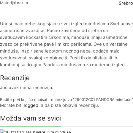
Materijal nakita
Srebro
Unesi malo nebeskog sjaja u svoj izgled minđušama Svetlucave
asimetrične zvezdice. Ručno završene od srebra sa
svetlucavim kockastim cirkonima, minđuše imaju asimetrične
zvezdice prekrivene pavé i mikro perlicama. Ove univerzalne
minđuše, inspirisane lepotom noćnog neba, dodaće malo
svetlucavosti svakoj kombinaciji. Pusti ih da blistaju ili ih
kombinuj sa drugim Pandora minđušama za moderan izgled.
Recenzije
Još uvek nema recenzija.
Budite prvi koji će napisati recenziju za “290012C01 PANDORA minduše”
Morate biti
logged in
da biste objavili recenziju.
Možda vam se svidi