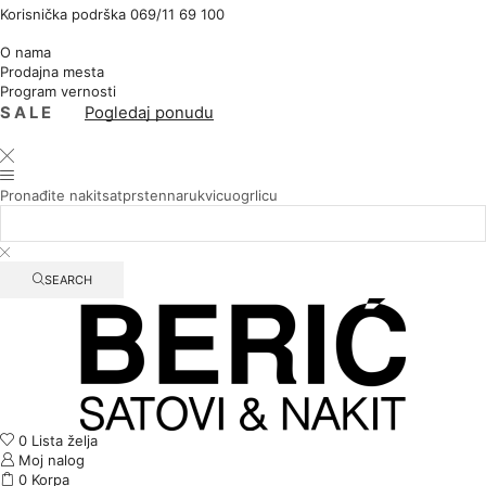
Korisnička podrška 069/11 69 100
100% SIGURNA ONLINE KUPOVINA
O nama
Prodajna mesta
Program vernosti
S A L E
Pogledaj ponudu
Pronađite
nakit
sat
prsten
narukvicu
ogrlicu
SEARCH
0
Lista želja
Moj nalog
0
Korpa