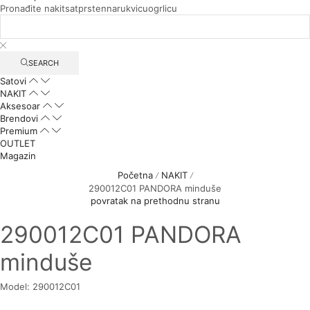
Pronađite
nakit
sat
prsten
narukvicu
ogrlicu
SEARCH
Satovi
NAKIT
Aksesoar
Brendovi
Premium
OUTLET
Magazin
Početna
NAKIT
/
/
290012C01 PANDORA minduše
povratak na prethodnu stranu
290012C01 PANDORA
minduše
Model: 290012C01