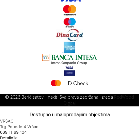
© 2026 Berić satovi i nakit. Sva prava zadržana. Izrada
RedWood
Digital
Dostupno u maloprodajnim objektima
VRŠAC
Trg Pobede 4
Vršac
069 11 69 104
Detaljnije