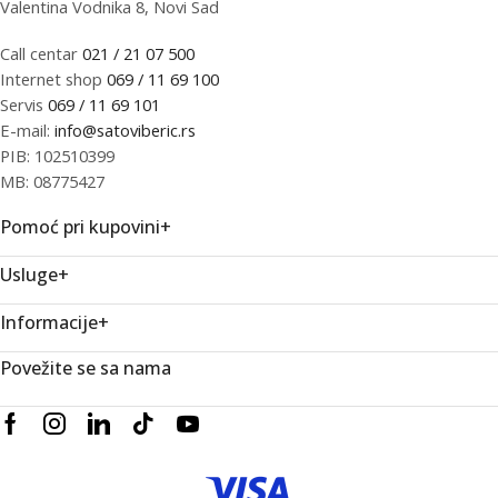
Valentina Vodnika 8, Novi Sad
Call centar
021 / 21 07 500
Internet shop
069 / 11 69 100
Servis
069 / 11 69 101
E-mail:
info@satoviberic.rs
PIB: 102510399
MB: 08775427
Pomoć pri kupovini
+
Usluge
+
Informacije
+
Povežite se sa nama
Facebook
Instagram
Linkedin
Tik-
Youtube
tok