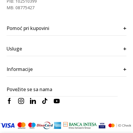
PIB: 102510399
MB: 08775427
+
Pomoć pri kupovini
+
Usluge
+
Informacije
Povežite se sa nama