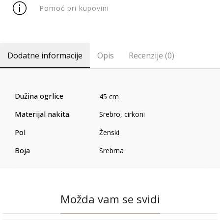
Pomoć pri kupovini
Dodatne informacije
Opis
Recenzije (0)
Dužina ogrlice
45 cm
Materijal nakita
Srebro, cirkoni
Pol
Ženski
Boja
Srebrna
Možda vam se svidi