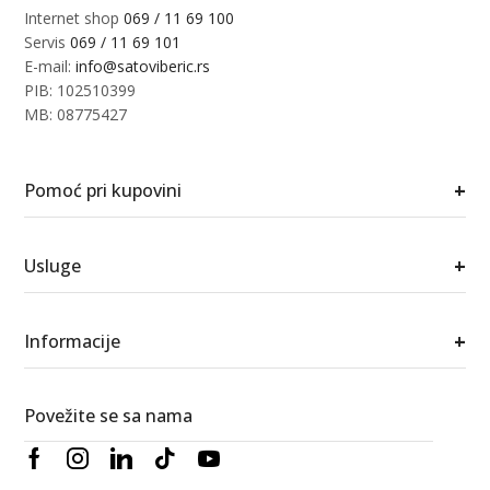
Internet shop
069 / 11 69 100
Servis
069 / 11 69 101
E-mail:
info@satoviberic.rs
PIB: 102510399
MB: 08775427
+
Pomoć pri kupovini
+
Usluge
+
Informacije
Povežite se sa nama