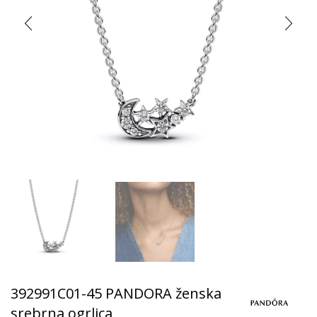
392991C01-45 PANDORA ženska
srebrna ogrlica