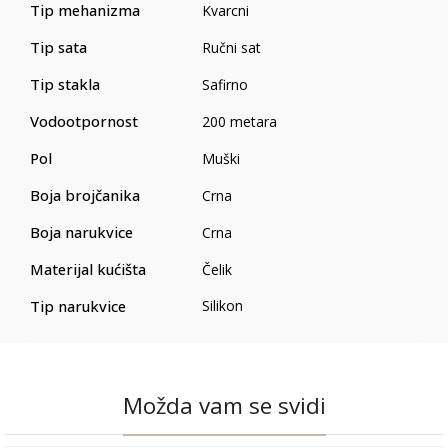
Tip mehanizma
Kvarcni
Tip sata
Ručni sat
Tip stakla
Safirno
Vodootpornost
200 metara
Pol
Muški
Boja brojčanika
Crna
Boja narukvice
Crna
Materijal kućišta
Čelik
Tip narukvice
Silikon
Možda vam se svidi