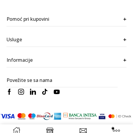
+
Pomoć pri kupovini
+
Usluge
+
Informacije
Povežite se sa nama