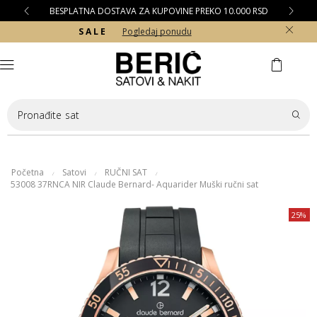
BESPLATNA DOSTAVA ZA KUPOVINE PREKO 10.000 RSD
S A L E
Pogledaj ponudu
Pronađite
sat
Početna
Satovi
RUČNI SAT
/
/
/
53008 37RNCA NIR Claude Bernard- Aquarider Muški ručni sat
25%