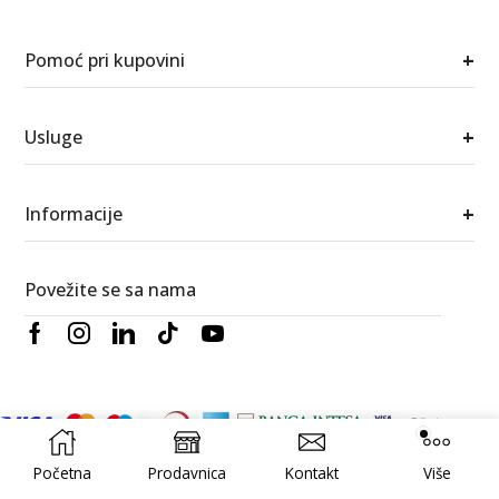
+
Pomoć pri kupovini
+
Usluge
+
Informacije
Povežite se sa nama
Početna
Prodavnica
Kontakt
Više
© 2026 Berić satovi i nakit. Sva prava zadržana.
RedWood