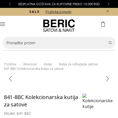
BESPLATNA DOSTAVA ZA KUPOVINE PREKO 10.000 RSD
S A L E
Pogledaj ponudu
Pronađite
prsten
Početna
Aksesoar
Kutije
Kutije za odlaganje satova
/
/
/
/
841-8BC Kolekcionarska kutija za satove
841-8BC Kolekcionarska kutija
za satove
Model: 841-8BC