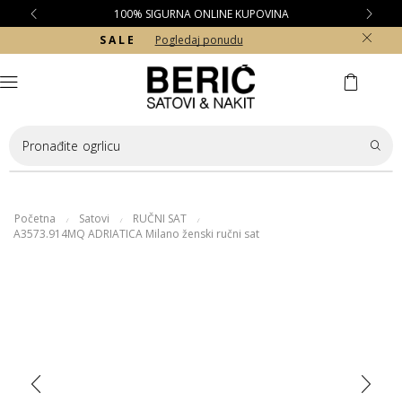
100% SIGURNA ONLINE KUPOVINA
S A L E
Pogledaj ponudu
Pronađite
ogrlicu
Početna
Satovi
RUČNI SAT
/
/
/
A3573.914MQ ADRIATICA Milano ženski ručni sat