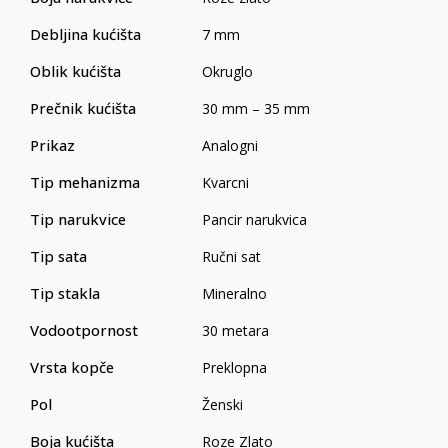
Debljina kućišta
7 mm
Oblik kućišta
Okruglo
Prečnik kućišta
30 mm – 35 mm
Prikaz
Analogni
Tip mehanizma
Kvarcni
Tip narukvice
Pancir narukvica
Tip sata
Ručni sat
Tip stakla
Mineralno
Vodootpornost
30 metara
Vrsta kopče
Preklopna
Pol
Ženski
Boja kućišta
Roze Zlato