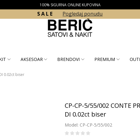
100% SIGURNA ONLINE KUPOVINA
S A L E
Pogledaj ponudu
KIT
AKSESOAR
BRENDOVI
PREMIUM
OUT
I 0.02ct biser
CP-CP-5/55/002 CONTE PRI
DI 0.02ct biser
Model: CP-CP-5/55/002