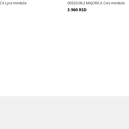
CA Lyra minđuše
00320.06.2 MAJORICA Cies minđuše
3.960
RSD