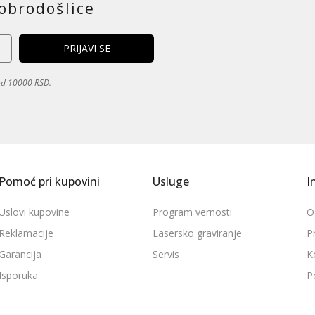
obrodošlice
 od 10000 RSD.
Pomoć pri kupovini
Usluge
I
Uslovi kupovine
Program vernosti
O
Reklamacije
Lasersko graviranje
P
Garancija
Servis
K
Isporuka
P