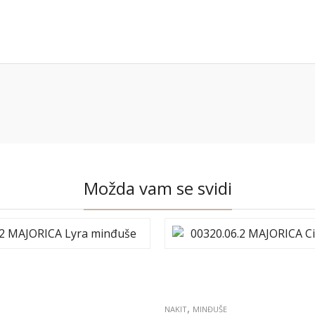
Možda vam se svidi
,
NAKIT
MINĐUŠE