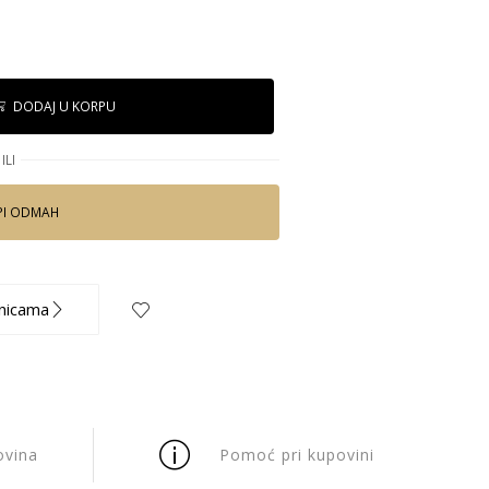
DODAJ U KORPU
ILI
PI ODMAH
nicama
ovina
Pomoć pri kupovini