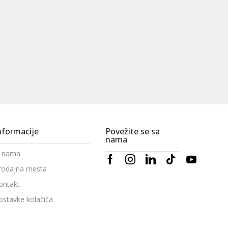
nformacije
Povežite se sa
nama
 nama
rodajna mesta
ontakt
ostavke kolačića