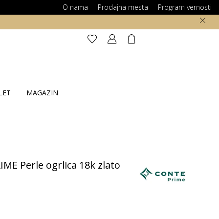
O nama
Prodajna mesta
Program vernosti
LET
MAGAZIN
ME Perle ogrlica 18k zlato