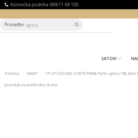
Korisnička podrška 069/11 69 100
LATNA DOSTAVA ZA KUPOVINE PREKO 10.000 RSD
Pronađite
ogrlicu
SATOVI
NA
Početna
NAKIT
CP-CP-5/55/002 CONTE PRIME Perle ogrlica 18k zlato D
/
/
povratak na prethodnu stranu