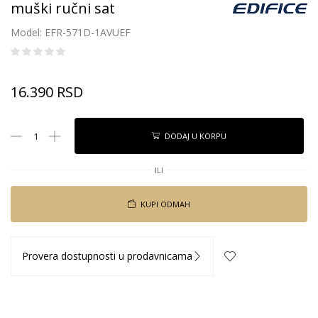
muški ručni sat
Model: EFR-571D-1AVUEF
16.390
RSD
DODAJ U KORPU
ILI
KUPI ODMAH
Provera dostupnosti u prodavnicama