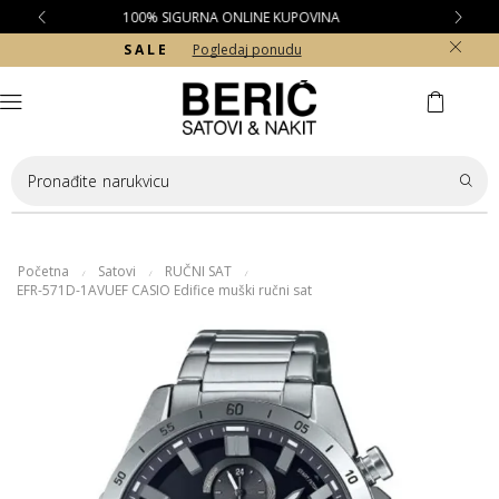
BESPLATNA DOSTAVA ZA KUPOVINE PREKO 10.000 RSD
S A L E
Pogledaj ponudu
Pronađite
narukvicu
Početna
Satovi
RUČNI SAT
/
/
/
EFR-571D-1AVUEF CASIO Edifice muški ručni sat