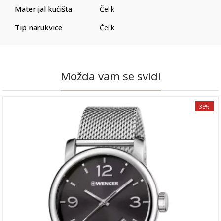
Materijal kućišta
Čelik
Tip narukvice
Čelik
Možda vam se svidi
35%