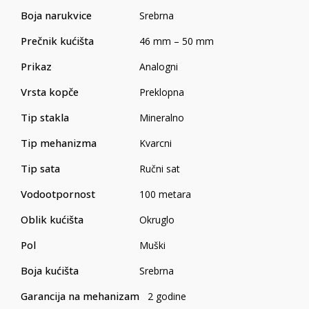
Boja narukvice
Srebrna
Prečnik kućišta
46 mm – 50 mm
Prikaz
Analogni
Vrsta kopče
Preklopna
Tip stakla
Mineralno
Tip mehanizma
Kvarcni
Tip sata
Ručni sat
Vodootpornost
100 metara
Oblik kućišta
Okruglo
Pol
Muški
Boja kućišta
Srebrna
Garancija na mehanizam
2 godine