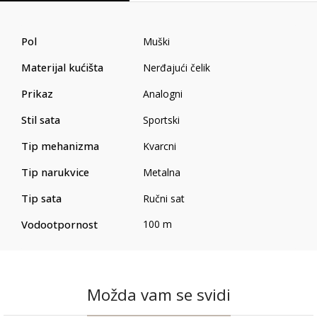
Pol
Muški
Materijal kućišta
Nerđajući čelik
Prikaz
Analogni
Stil sata
Sportski
Tip mehanizma
Kvarcni
Tip narukvice
Metalna
Tip sata
Ručni sat
Vodootpornost
100 m
Možda vam se svidi