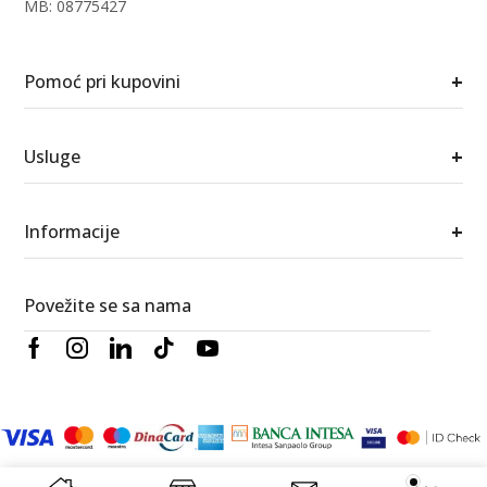
MB: 08775427
+
Pomoć pri kupovini
+
Usluge
+
Informacije
Povežite se sa nama