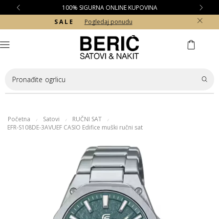
100% SIGURNA ONLINE KUPOVINA
S A L E
Pogledaj ponudu
Pronađite
ogrlicu
Početna
Satovi
RUČNI SAT
/
/
/
EFR-S108DE-3AVUEF CASIO Edifice muški ručni sat