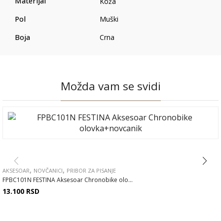
Materijal
Koža
Pol
Muški
Boja
Crna
Možda vam se svidi
,
,
AKSESOAR
NOVČANICI
PRIBOR ZA PISANJE
FPBC101N FESTINA Aksesoar Chronobike olo...
13.100
RSD