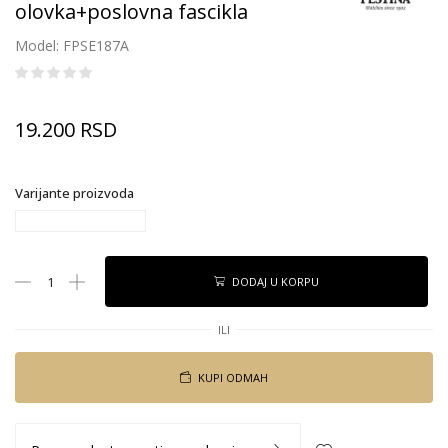
olovka+poslovna fascikla
Model: FPSE187A
19.200
RSD
Varijante proizvoda
DODAJ U KORPU
ILI
KUPI ODMAH