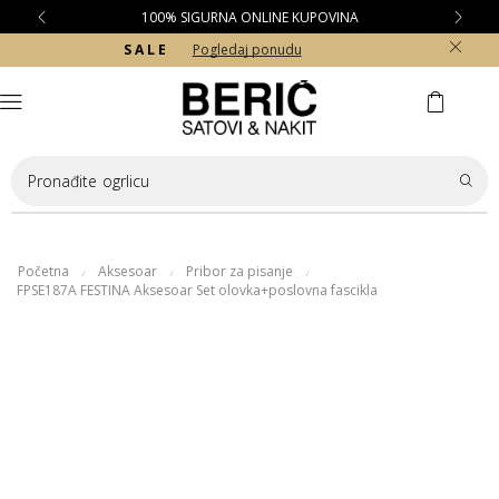
100% SIGURNA ONLINE KUPOVINA
S A L E
Pogledaj ponudu
Pronađite
ogrlicu
Početna
Aksesoar
Pribor za pisanje
/
/
/
FPSE187A FESTINA Aksesoar Set olovka+poslovna fascikla