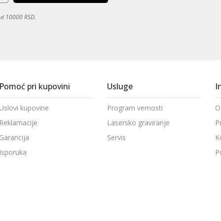
 od 10000 RSD.
Pomoć pri kupovini
Usluge
I
Uslovi kupovine
Program vernosti
O
Reklamacije
Lasersko graviranje
P
Garancija
Servis
K
Isporuka
P