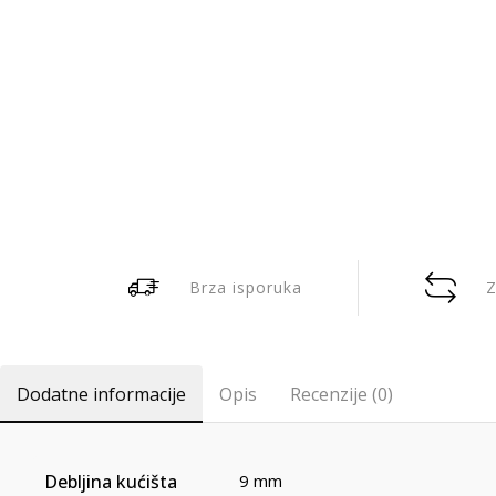
Brza isporuka
Z
Dodatne informacije
Opis
Recenzije (0)
Debljina kućišta
9 mm