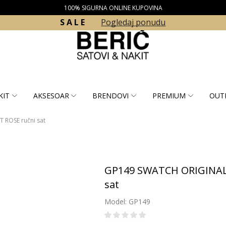
100% SIGURNA ONLINE KUPOVINA
S A L E
Pogledaj ponudu
KIT
AKSESOAR
BRENDOVI
PREMIUM
OUT
 ROSE ručni sat
GP149 SWATCH ORIGINAL
sat
Model: GP149