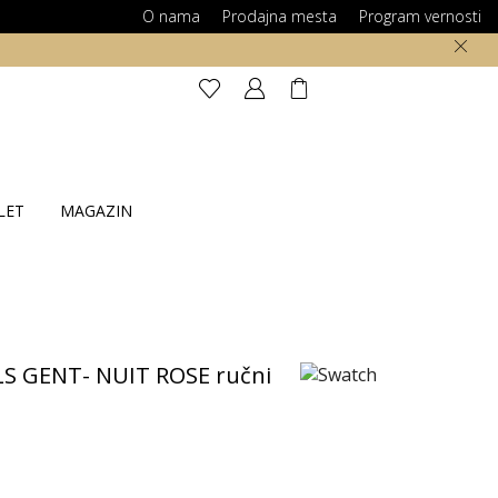
O nama
Prodajna mesta
Program vernosti
LET
MAGAZIN
S GENT- NUIT ROSE ručni