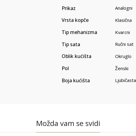
Prikaz
Analogni
Vrsta kopče
Klasična
Tip mehanizma
Kvarcni
Tip sata
Ručni sat
Oblik kućišta
Okruglo
Pol
Ženski
Boja kućišta
Ljubičasta
Možda vam se svidi