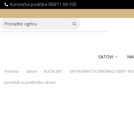
Korisnička podrška 069/11 69 100
LATNA DOSTAVA ZA KUPOVINE PREKO 10.000 RSD
Pronađite
ogrlicu
SATOVI
NA
Početna
Satovi
RUČNI SAT
GP149 SWATCH ORIGINALS GENT- NUIT
/
/
/
povratak na prethodnu stranu