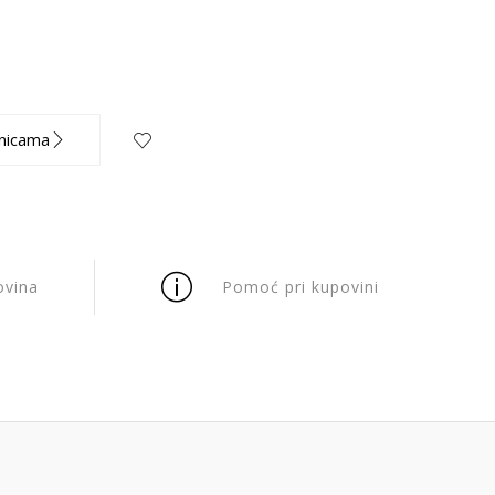
nicama
ovina
Pomoć pri kupovini