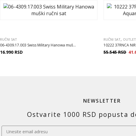
,
RUČNI SAT
RUČNI SAT
OUTLET
06-4309.17.003 Swiss Military Hanowa muš...
10222 37RNCA NIR 
16.990
RSD
55.545
RSD
41.
NEWSLETTER
Ostvarite 1000 RSD popusta d