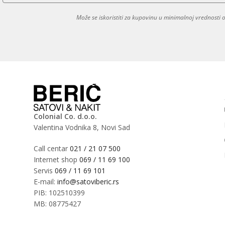
Može se iskoristiti za kupovinu u minimalnoj vrednosti
Colonial Co. d.o.o.
Valentina Vodnika 8, Novi Sad
Call centar
021 / 21 07 500
Internet shop
069 / 11 69 100
Servis
069 / 11 69 101
E-mail:
info@satoviberic.rs
PIB: 102510399
MB: 08775427