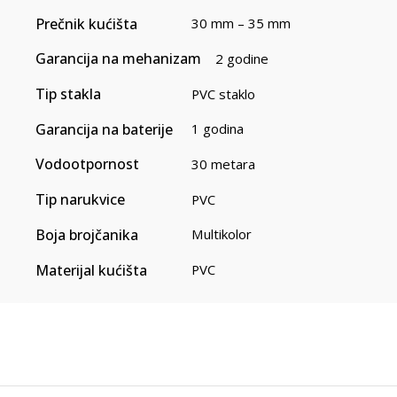
Prečnik kućišta
30 mm – 35 mm
Garancija na mehanizam
2 godine
Tip stakla
PVC staklo
Garancija na baterije
1 godina
Vodootpornost
30 metara
Tip narukvice
PVC
Boja brojčanika
Multikolor
Materijal kućišta
PVC