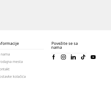
nformacije
Povežite se sa
nama
 nama
rodajna mesta
ontakt
ostavke kolačića