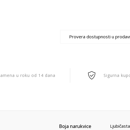
Provera dostupnosti u prodav
amena u roku od 14 dana
Sigurna kup
Boja narukvice
Ljubičasta