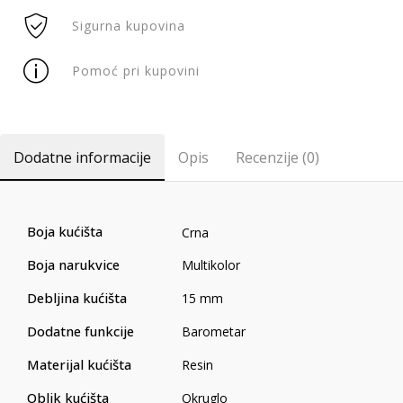
Sigurna kupovina
Pomoć pri kupovini
Dodatne informacije
Opis
Recenzije (0)
Boja kućišta
Crna
Boja narukvice
Multikolor
Debljina kućišta
15 mm
Dodatne funkcije
Barometar
Materijal kućišta
Resin
Oblik kućišta
Okruglo