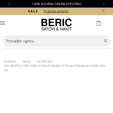
100% SIGURNA ONLINE KUPOVINA
S A L E
Pogledaj ponudu
Pronađite
ogrlicu
Početna
Satovi
RUČNI SAT
/
/
/
GW-9500TLC-1ER CASIO G-Shock Master of G-Land Mudman muški ručni
sat