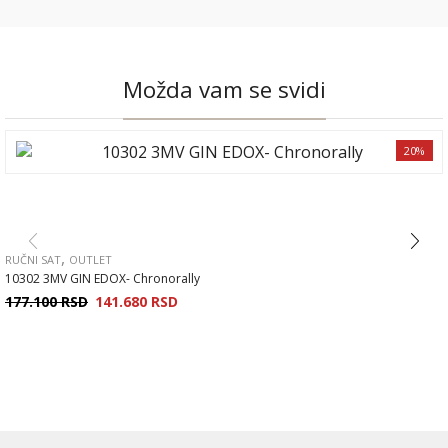
Možda vam se svidi
20%
,
RUČNI SAT
OUTLET
10302 3MV GIN EDOX- Chronorally
177.100
RSD
141.680
RSD