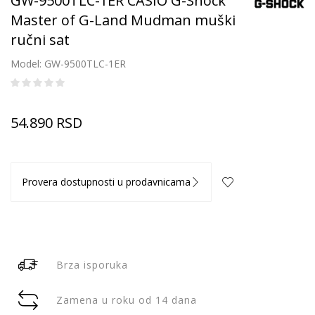
GW-9500TLC-1ER CASIO G-Shock
Master of G-Land Mudman muški
ručni sat
Model: GW-9500TLC-1ER
54.890
RSD
Provera dostupnosti u prodavnicama
Brza isporuka
Zamena u roku od 14 dana