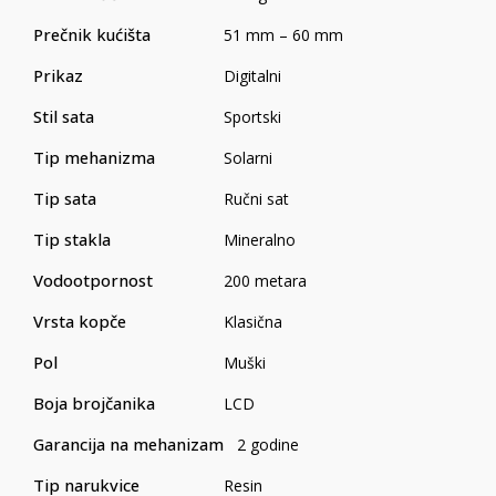
Prečnik kućišta
51 mm – 60 mm
Prikaz
Digitalni
Stil sata
Sportski
Tip mehanizma
Solarni
Tip sata
Ručni sat
Tip stakla
Mineralno
Vodootpornost
200 metara
Vrsta kopče
Klasična
Pol
Muški
Boja brojčanika
LCD
Garancija na mehanizam
2 godine
Tip narukvice
Resin