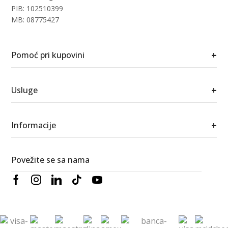
PIB: 102510399
MB: 08775427
+
Pomoć pri kupovini
+
Usluge
+
Informacije
Povežite se sa nama