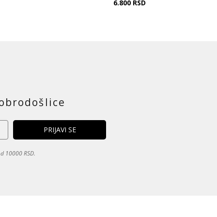
6.800
RSD
obrodošlice
 od 10000 RSD.