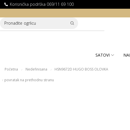
Korisnička podrška 069/11 69 100
LATNA DOSTAVA ZA KUPOVINE PREKO 10.000 RSD
Pronađite
ogrlicu
SATOVI
NA
Početna
Nedefinisana
HSN9672D HUGO BOSS OLOVKA
/
/
povratak na prethodnu stranu