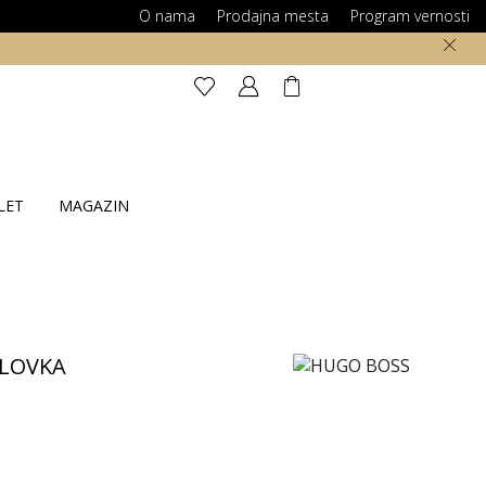
O nama
Prodajna mesta
Program vernosti
LET
MAGAZIN
OLOVKA