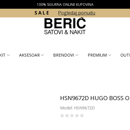
100% SIGURNA ONLINE KUPOVINA
S A L E
Pogledaj ponudu
KIT
AKSESOAR
BRENDOVI
PREMIUM
OUT
HSN9672D HUGO BOSS 
Model: HSN9672D