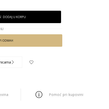
DODAJ U KORPU
ILI
PI ODMAH
nicama
ovina
Pomoć pri kupovini