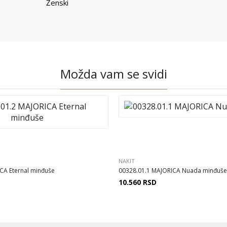
Ženski
Možda vam se svidi
NAKIT
CA Eternal minđuše
00328.01.1 MAJORICA Nuada minđuše
10.560
RSD