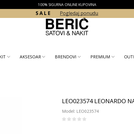
100% SIGURNA ONLINE KUPOVINA
S A L E
Pogledaj ponudu
KIT
AKSESOAR
BRENDOVI
PREMIUM
OUT
LEO023574 LEONARDO NA
Model: LEO023574