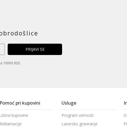
obrodošlice
 od 10000 RSD.
Pomoć pri kupovini
Usluge
I
Uslovi kupovine
Program vernosti
O
Reklamacije
Lasersko graviranje
P