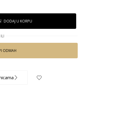
DODAJ U KORPU
ILI
PI ODMAH
nicama