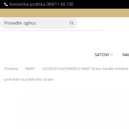
Korisnička podrška 069/11 69 100
LATNA DOSTAVA ZA KUPOVINE PREKO 10.000 RSD
Pronađite
ogrlicu
SATOVI
NA
Početna
NAKIT
LEO023574 LEONARDO NAKIT Bravo ženske minđuše
/
/
povratak na prethodnu stranu