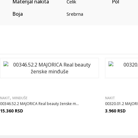
Materijal nakita
Pol
Čelik
Boja
Srebrna
,
NAKIT
MINĐUŠE
NAKIT
00346.52.2 MAJORICA Real beauty ženske m...
00320.01.2 MAJORI
15.360
RSD
3.960
RSD