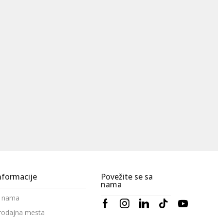
nformacije
Povežite se sa
nama
 nama
rodajna mesta