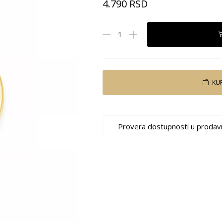
4.790
RSD
KU
Provera dostupnosti u prodav