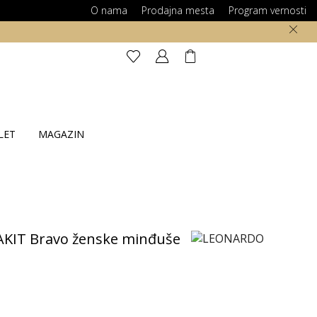
O nama
Prodajna mesta
Program vernosti
LET
MAGAZIN
KIT Bravo ženske minđuše