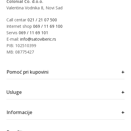
Colonial Co. d.o.o.
Valentina Vodnika 8, Novi Sad
Call centar
021 / 21 07 500
Internet shop
069 / 11 69 100
Servis
069 / 11 69 101
E-mail:
info@satoviberic.rs
PIB: 102510399
MB: 08775427
+
Pomoć pri kupovini
+
Usluge
+
Informacije