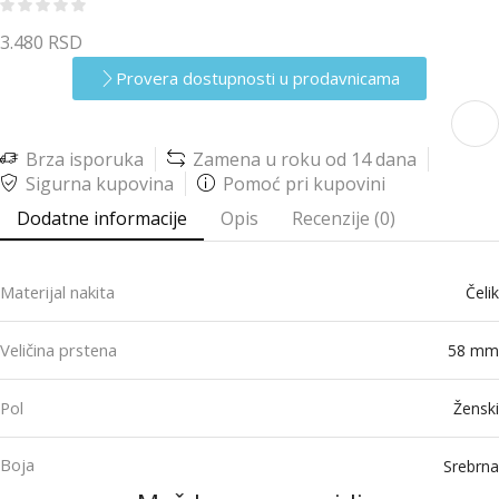
3.480
RSD
Provera dostupnosti u prodavnicama
Brza isporuka
Zamena u roku od 14 dana
Sigurna kupovina
Pomoć pri kupovini
Dodatne informacije
Opis
Recenzije (0)
Materijal nakita
Čelik
Veličina prstena
58 mm
Pol
Ženski
Boja
Srebrna