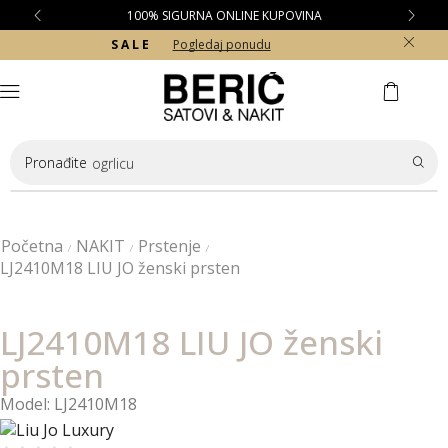
100% SIGURNA ONLINE KUPOVINA
S A L E
Pogledaj ponudu
Pronađite
ogrlicu
Početna
NAKIT
Prstenje
/
/
/
LJ2410M18 LIU JO ženski prsten
LJ2410M18 LIU JO ženski
prsten
Model: LJ2410M18