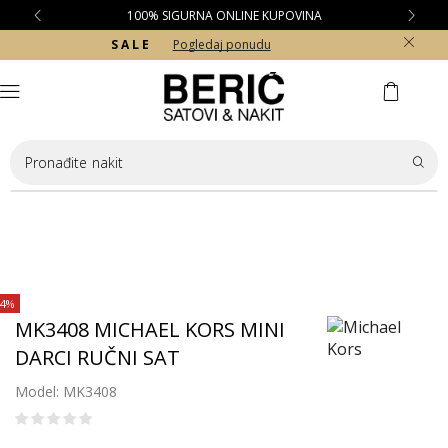
100% SIGURNA ONLINE KUPOVINA
S A L E
Pogledaj ponudu
Pronađite
nakit
44%
MK3408 MICHAEL KORS MINI
DARCI RUČNI SAT
Model: MK3408