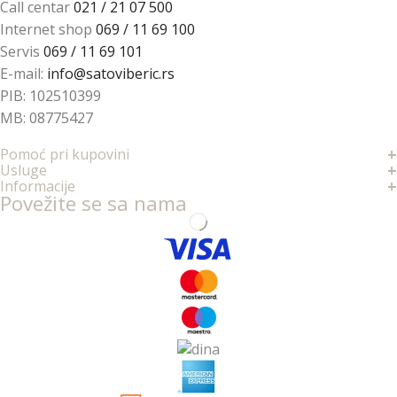
Call centar
021 / 21 07 500
Internet shop
069 / 11 69 100
Servis
069 / 11 69 101
E-mail:
info@satoviberic.rs
PIB: 102510399
MB: 08775427
+
Pomoć pri kupovini
+
Usluge
+
Informacije
Povežite se sa nama