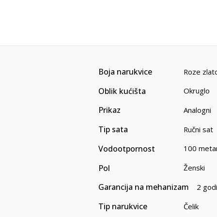
Boja narukvice
Roze zlat
Oblik kućišta
Okruglo
Prikaz
Analogni
Tip sata
Ručni sat
Vodootpornost
100 meta
Pol
Ženski
Garancija na mehanizam
2 god
Tip narukvice
Čelik