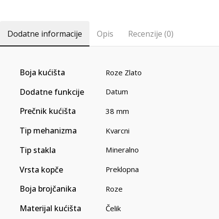
Dodatne informacije
Opis
Recenzije (0)
Boja kućišta
Roze Zlato
Dodatne funkcije
Datum
Prečnik kućišta
38 mm
Tip mehanizma
Kvarcni
Tip stakla
Mineralno
Vrsta kopče
Preklopna
Boja brojčanika
Roze
Materijal kućišta
Čelik