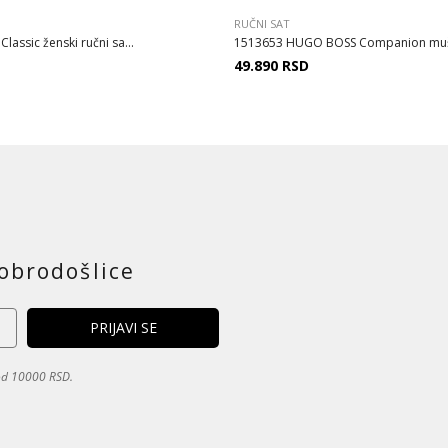
RUČNI SAT
assic ženski ručni sa...
1513653 HUGO BOSS Companion muški
49.890
RSD
obrodošlice
 od 10000 RSD.