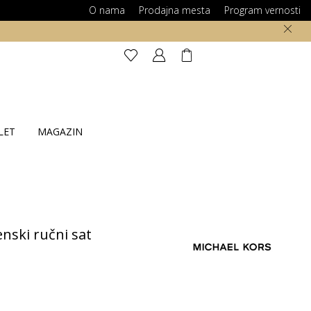
O nama
Prodajna mesta
Program vernosti
LET
MAGAZIN
ski ručni sat