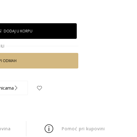
DODAJ U KORPU
ILI
PI ODMAH
nicama
ovina
Pomoć pri kupovini