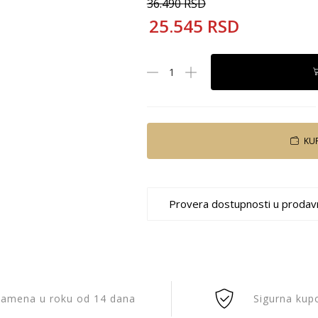
36.490
RSD
25.545
RSD
KU
Provera dostupnosti u prodav
amena u roku od 14 dana
Sigurna kup