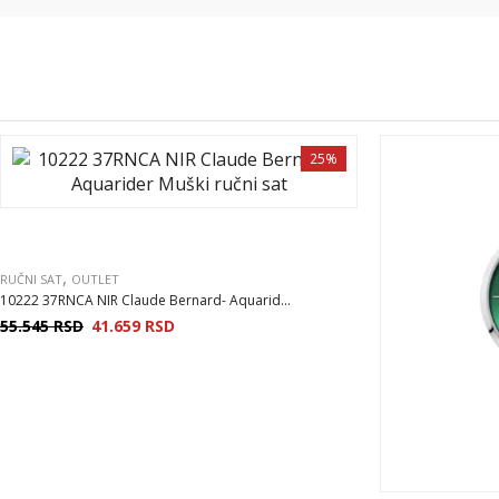
25%
,
RUČNI SAT
OUTLET
10222 37RNCA NIR Claude Bernard- Aquarid...
55.545
RSD
41.659
RSD