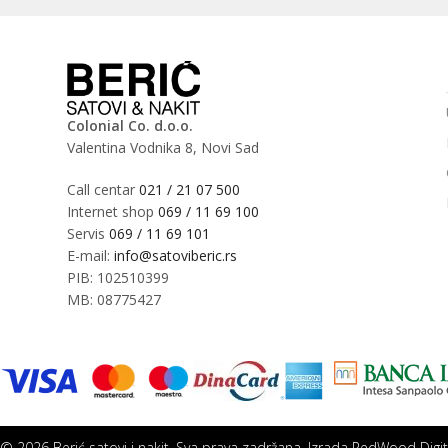
Colonial Co. d.o.o.
Valentina Vodnika 8, Novi Sad
Call centar
021 / 21 07 500
Internet shop
069 / 11 69 100
Servis
069 / 11 69 101
E-mail:
info@satoviberic.rs
PIB: 102510399
MB: 08775427
© 2026 Berić satovi i nakit. Sva prava zadržana. Izrada
RedWood Digit