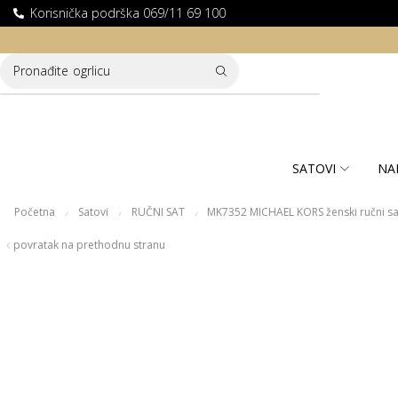
Korisnička podrška 069/11 69 100
LATNA DOSTAVA ZA KUPOVINE PREKO 10.000 RSD
Pronađite
ogrlicu
SATOVI
NA
Početna
Satovi
RUČNI SAT
MK7352 MICHAEL KORS ženski ručni sa
/
/
/
povratak na prethodnu stranu