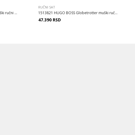
RUČNI SAT
 ručni ...
1513821 HUGO BOSS Globetrotter muški ruč...
47.390
RSD