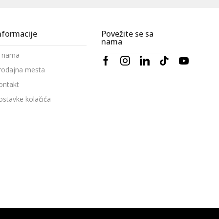
nformacije
Povežite se sa
nama
 nama
rodajna mesta
ontakt
ostavke kolačića