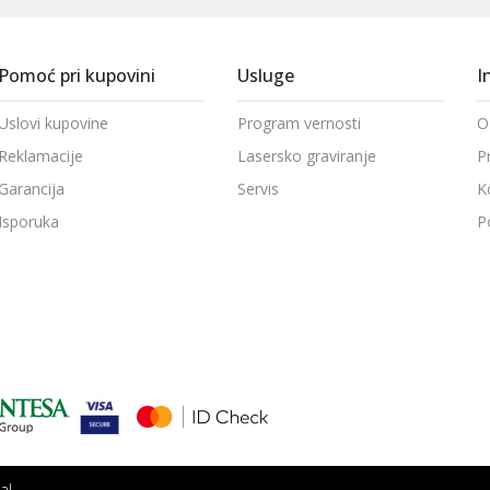
Pomoć pri kupovini
Usluge
I
Uslovi kupovine
Program vernosti
O
Reklamacije
Lasersko graviranje
P
Garancija
Servis
K
Isporuka
P
al