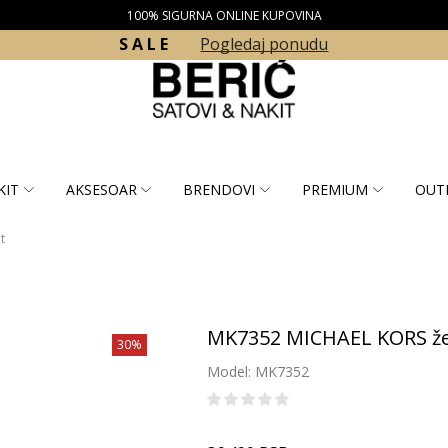
100% SIGURNA ONLINE KUPOVINA
S A L E
Pogledaj ponudu
KIT
AKSESOAR
BRENDOVI
PREMIUM
OUT
t
MK7352 MICHAEL KORS žen
30%
Model: MK7352