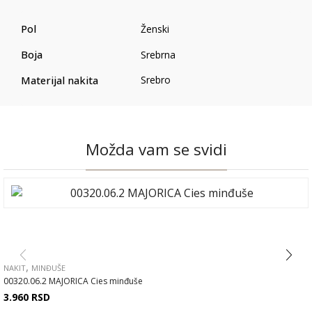
Pol
Ženski
Boja
Srebrna
Materijal nakita
Srebro
Možda vam se svidi
,
NAKIT
MINĐUŠE
00320.06.2 MAJORICA Cies minđuše
3.960
RSD