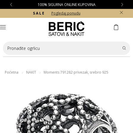
100% SIGURNA ONLINE KUPOVINA
S A L E
Pogledaj ponudu
Pronađite
ogrlicu
Početna
NAKIT
Moments 791282 privezak, srebro 925
/
/