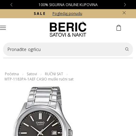
100% SIGURNA ONLINE KUPOVINA
S A L E
Pogledaj ponudu
Pronađite
ogrlicu
Početna
Satovi
RUČNI SAT
/
/
/
MTP-1183PA-1AEF CASIO muški ručni sat