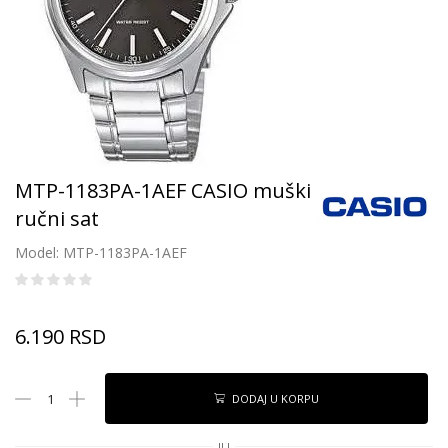
MTP-1183PA-1AEF CASIO muški
ručni sat
Model: MTP-1183PA-1AEF
6.190
RSD
DODAJ U KORPU
ILI