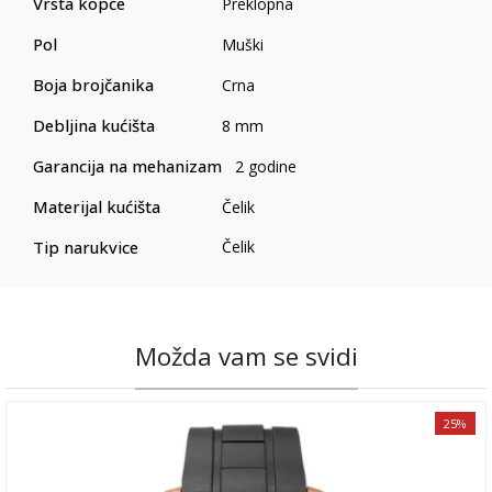
Vrsta kopče
Preklopna
Pol
Muški
Boja brojčanika
Crna
Debljina kućišta
8 mm
Garancija na mehanizam
2 godine
Materijal kućišta
Čelik
Tip narukvice
Čelik
Možda vam se svidi
25%