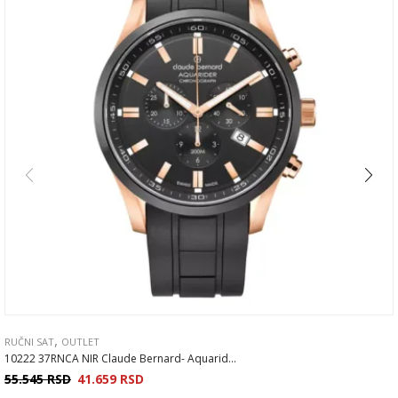
,
RUČNI SAT
OUTLET
10222 37RNCA NIR Claude Bernard- Aquarid...
55.545
RSD
41.659
RSD