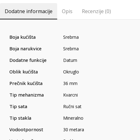
Dodatne informacije
Opis
Recenzije (0)
Boja kućišta
Srebrna
Boja narukvice
Srebrna
Dodatne funkcije
Datum
Oblik kućišta
Okruglo
Prečnik kućišta
36 mm
Tip mehanizma
Kvarcni
Tip sata
Ručni sat
Tip stakla
Mineralno
Vodootpornost
30 metara